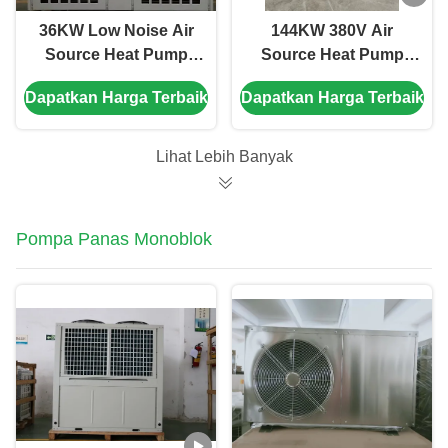
36KW Low Noise Air
144KW 380V Air
Source Heat Pump
Source Heat Pump
dengan Scroll
dengan Scroll
Dapatkan Harga Terbaik
Dapatkan Harga Terbaik
Compressor untuk
Compressor untuk
aplikasi khusus
pasokan air panas
yang efisien
Lihat Lebih Banyak
Pompa Panas Monoblok