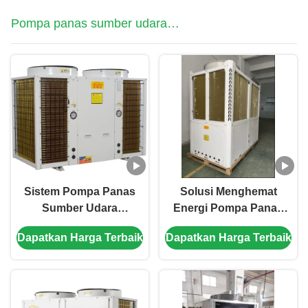
penguapan hibrida
Pompa panas sumber udara
untuk penghematan
energi
komersial
Sistem Pompa Panas
Solusi Menghemat
Sumber Udara
Energi Pompa Panas
Komersial 45kw
Sumber Udara 180KW
Dapatkan Harga Terbaik
Dapatkan Harga Terbaik
Efisiensi Tinggi Untuk
380V untuk
Sekolah
Kebutuhan
Pemanasan Berskala
Besar