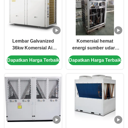
Lembar Galvanized
Komersial hemat
36kw Komersial Air
energi sumber udara
Sumber Pump Panas
Pump panas 20kw
Dapatkan Harga Terbaik
Dapatkan Harga Terbaik
Untuk Stasiun Listrik
Low Noise
Mobil