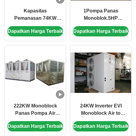
Kapasitas
1Pompa Panas
Pemanasan 74KW
Monoblok.5HP
Pompa Panas
dengan COP tinggi
Dapatkan Harga Terbaik
Dapatkan Harga Terbaik
Monoblok Multifungsi
3,8 ~ 4.6Konstruksi
dengan Desain
baja tahan karat, dan
Kompak dan
Kebisingan rendah
Pelindung Berbagai
≤60dB
222KW Monoblock
24KW Inverter EVI
Panas Pompa Air
Monoblock Air to
Sumber 3N / 380V /
Water Heat Pump 3N
Dapatkan Harga Terbaik
Dapatkan Harga Terbaik
50Hz Power Supply
380V 50HZ untuk
pemanasan hemat