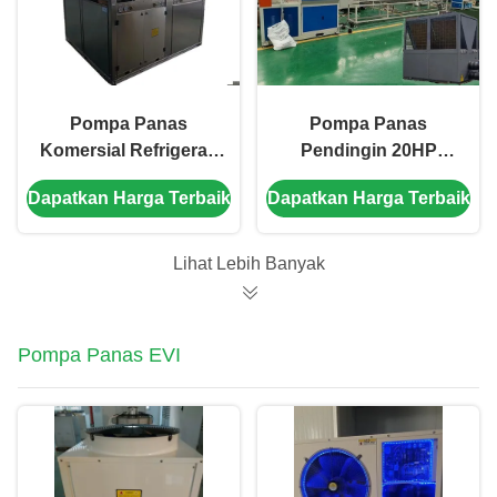
Pompa Panas
Pompa Panas
Komersial Refrigeran
Pendingin 20HP
R410A Efisiensi
44KW dengan
Dapatkan Harga Terbaik
Dapatkan Harga Terbaik
Tinggi dengan
Copeland Scroll
Konstruksi Lembaran
Compressor untuk
Logam 304#
Sistem HVAC yang
Lihat Lebih Banyak
hemat energi
Pompa Panas EVI