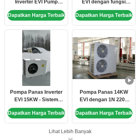
Inverter EVI Pump
EVI dengan fungsi
Panas dengan R410A
anti beku untuk air
Dapatkan Harga Terbaik
Dapatkan Harga Terbaik
Refrigerant 35.5KW
panas komersial di
Pendinginan dan -25
sekolah
~ 43 °C Operasi
Ambient Temperature
Pompa Panas Inverter
Pompa Panas 14KW
EVI 15KW - Sistem
EVI dengan 1N 220V
Pemanasan dan
50HZ Power Supply
Dapatkan Harga Terbaik
Dapatkan Harga Terbaik
Pendinginan Hemat
untuk pemanasan air
Energi dan Ramah
yang efisien pada
Lingkungan
suhu sekitar -25 ~ 43
Lihat Lebih Banyak
°C