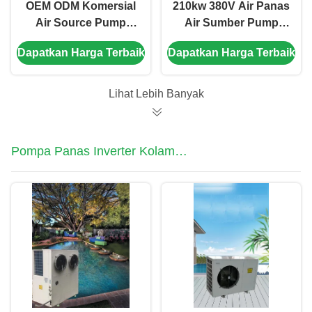
OEM ODM Komersial
210kw 380V Air Panas
Air Source Pump
Air Sumber Pump
160KW ramah
Panas Komersial Low
Dapatkan Harga Terbaik
Dapatkan Harga Terbaik
lingkungan
Noise
Lihat Lebih Banyak
Pompa Panas Inverter Kolam
Renang