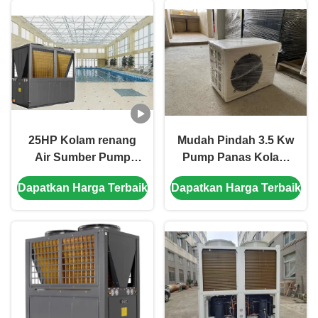
25HP Kolam renang
Mudah Pindah 3.5 Kw
Air Sumber Pump
Pump Panas Kolam
Panas Efisiensi
Renang Mini Air
Dapatkan Harga Terbaik
Dapatkan Harga Terbaik
Tinggi 21.37kw
Source Pump Panas