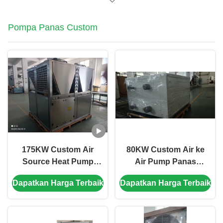
Pompa Panas Custom
175KW Custom Air
80KW Custom Air ke
Source Heat Pump
Air Pump Panas
dengan Tabung Shell
Dengan Plate Panas
Dapatkan Harga Terbaik
Dapatkan Harga Terbaik
Horizontal dan Scroll
Exchanger
Compressor untuk
pemanasan yang
efisien