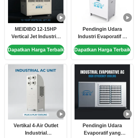
MEIDIBO 12-15HP
Pendingin Udara
Vertical Jet Industrial
Industri Evaporatif 6-
Air Cooler dengan 8
8HP dengan
Dapatkan Harga Terbaik
Dapatkan Harga Terbaik
ventilasi yang dapat
Penghematan Energi
disesuaikan dan 40%
30-50%, Aliran Udara
penghematan energi
Panjang 18m dan
untuk ventilasi gym
Tidak Ada Kerumitan
gudang pabrik
Pemasangan untuk
Pabrik dan Gudang
Vertikal 4-Air Outlet
Pendingin Udara
Industrial
Evaporatif yang