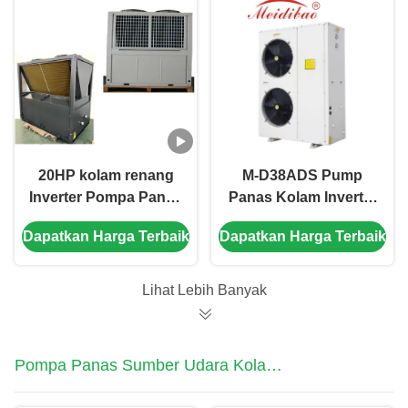
20HP kolam renang
M-D38ADS Pump
Inverter Pompa Panas
Panas Kolam Inverter
3P 380V 60Hz Power
Penjual Pump Panas
Dapatkan Harga Terbaik
Dapatkan Harga Terbaik
Supply
Udara ke Air
Produsen
Lihat Lebih Banyak
Pompa Panas Sumber Udara Kolam
Renang