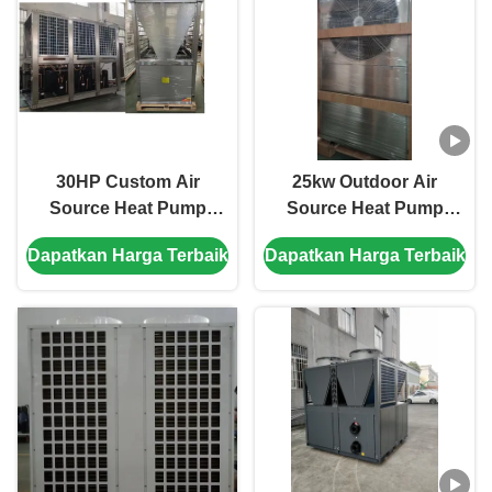
30HP Custom Air
25kw Outdoor Air
Source Heat Pump
Source Heat Pump
dengan R410A
System 304 Lembar
Dapatkan Harga Terbaik
Dapatkan Harga Terbaik
Refrigerant dan Scroll
Bahan Logam
Compressor untuk
kolam renang