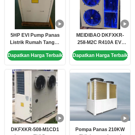
5HP EVI Pump Panas
MEIDIBAO DKFXKR-
Listrik Rumah Tangga
25II-M2C R410A EVI
Monoblock Pump
DC Inverter Panas
Dapatkan Harga Terbaik
Dapatkan Harga Terbaik
Panas Suhu Tinggi
Pompa 50Hz Air
Sampai 55 ° C
sumber tetap
Pemanas Air
DKFXKR-50II-M1CD1
Pompa Panas 210KW