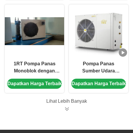
energi
1RT Pompa Panas
Pompa Panas
Monoblok dengan
Sumber Udara
Pasokan Listrik 220V /
Monoblok 3HP
Dapatkan Harga Terbaik
Dapatkan Harga Terbaik
50Hz dan Desain
dengan Shell in Coil
Kompak untuk
Heat Exchanger
Rumah dan kolam
220V/60Hz untuk
Lihat Lebih Banyak
ikan pendingin
Pemanasan Villa