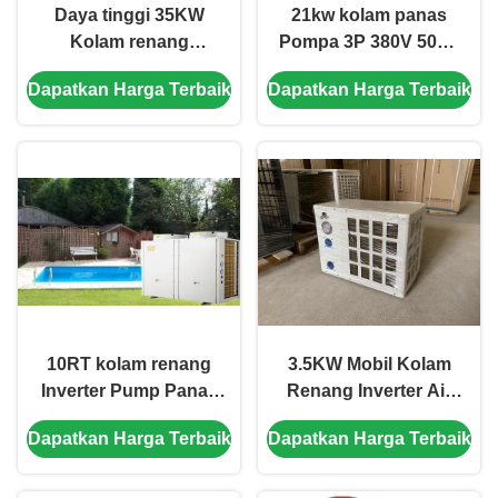
Daya tinggi 35KW
21kw kolam panas
Kolam renang
Pompa 3P 380V 50Hz
Inverter Pump Panas
Inverter Air Sumber
Dapatkan Harga Terbaik
Dapatkan Harga Terbaik
sisi pembuangan
Panas Pompa
10RT kolam renang
3.5KW Mobil Kolam
Inverter Pump Panas
Renang Inverter Air
3N 380V 50Hz Power
Source Pump Panas
Dapatkan Harga Terbaik
Dapatkan Harga Terbaik
Supply
Anti Korosi