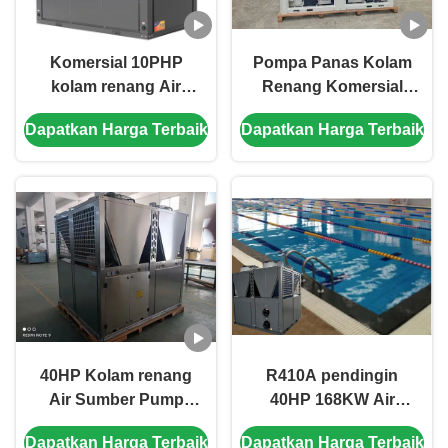
Komersial 10PHP
Pompa Panas Kolam
kolam renang Air
Renang Komersial
Sumber Pump Panas
Besar 50HP ramah
Dapatkan Harga Terbaik
Dapatkan Harga Terbaik
Produsen
lingkungan
40HP Kolam renang
R410A pendingin
Air Sumber Pump
40HP 168KW Air
Panas 304 Lembar
Sumber Pump Panas
Dapatkan Harga Terbaik
Dapatkan Harga Terbaik
Logam 304 Shell
Untuk Kolam Renang