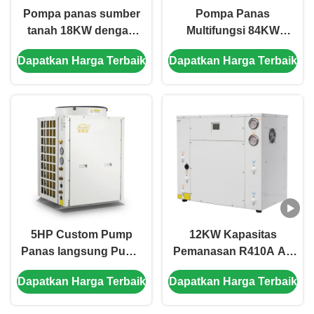
Pompa panas sumber
Pompa Panas
tanah 18KW dengan
Multifungsi 84KW
kontrol panel sentuh
dengan kompresor
Dapatkan Harga Terbaik
Dapatkan Harga Terbaik
LCD dan refrigeran
gulung dan penukar
R410A untuk
panas piring untuk
pemanasan air panas
pemanasan dan
yang efisien
pendinginan yang
efisien
5HP Custom Pump
12KW Kapasitas
Panas langsung Pump
Pemanasan R410A Air
Panas Pemanasan
pendingin ke Air
Dapatkan Harga Terbaik
Dapatkan Harga Terbaik
Galvanis Lembar Bahan
Sumber tanah Pompa
Panas dengan Kontrol