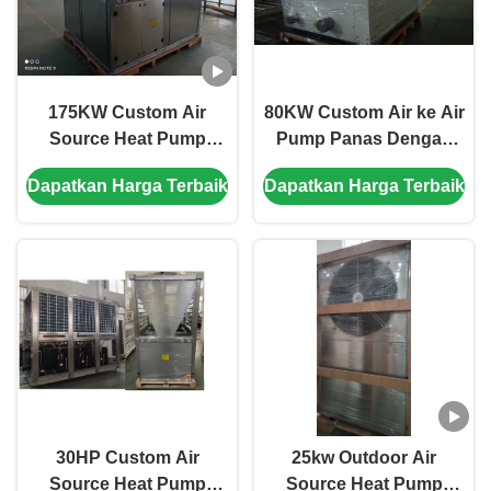
175KW Custom Air
80KW Custom Air ke Air
Source Heat Pump
Pump Panas Dengan
dengan Tabung Shell
Plate Panas Exchanger
Dapatkan Harga Terbaik
Dapatkan Harga Terbaik
Horizontal dan Scroll
Compressor untuk
pemanasan yang
efisien
30HP Custom Air
25kw Outdoor Air
Source Heat Pump
Source Heat Pump