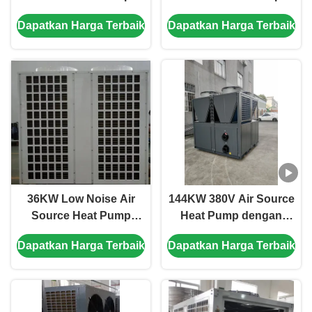
dengan R410A
System 304 Lembar
Dapatkan Harga Terbaik
Dapatkan Harga Terbaik
Refrigerant dan Scroll
Bahan Logam
Compressor untuk
kolam renang
36KW Low Noise Air
144KW 380V Air Source
Source Heat Pump
Heat Pump dengan
dengan Scroll
Scroll Compressor
Dapatkan Harga Terbaik
Dapatkan Harga Terbaik
Compressor untuk
untuk pasokan air
aplikasi khusus
panas yang efisien