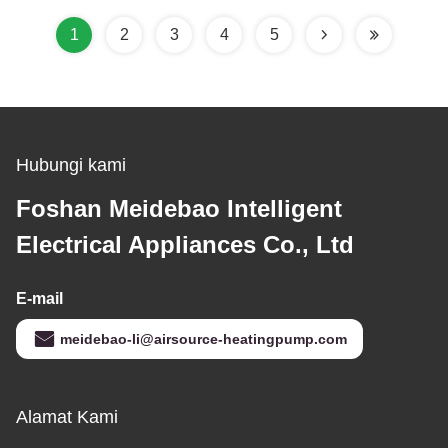
Panel Sentuh LCD
1
2
3
4
5
Hubungi kami
Foshan Meidebao Intelligent
Electrical Appliances Co., Ltd
E-mail
meidebao-li@airsource-heatingpump.com
Alamat Kami