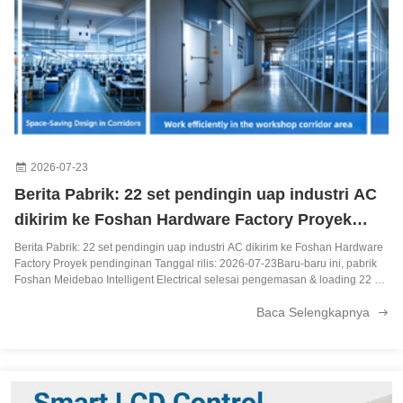
2026-07-23
Berita Pabrik: 22 set pendingin uap industri AC
dikirim ke Foshan Hardware Factory Proyek
pendinginan
Berita Pabrik: 22 set pendingin uap industri AC dikirim ke Foshan Hardware
Factory Proyek pendinginan Tanggal rilis: 2026-07-23Baru-baru ini, pabrik
Foshan Meidebao Intelligent Electrical selesai pengemasan & loading 22 set
10HP pendingin penguapan vertikal industri AC.Semua unit dikirim ke
Baca Selengkapnya
pabrik ...