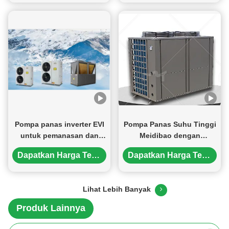
pemanasan,panas pompa
panas pemanas air
Pompa panas inverter EVI
Pompa Panas Suhu Tinggi
untuk pemanasan dan
Meidibao dengan
pendinginan suhu rendah
Kompresor Copeland
Dapatkan Harga Terbaik
Dapatkan Harga Terbaik
dengan refrigeran R410A
Scroll, Desain Modular,
dan Refrigeran R410A
untuk Aplikasi Udara ke
Lihat Lebih Banyak
Air
Produk Lainnya