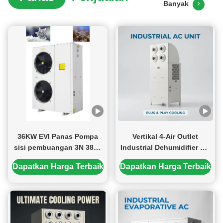
Banyak
36KW EVI Panas Pompa
Vertikal 4-Air Outlet
sisi pembuangan 3N 380V
Industrial Dehumidifier AC
50HZ Plate Panas penukar
Unit 6HP 8HP untuk Pabrik
Dapatkan Harga Terbaik
Dapatkan Harga Terbaik
Cocok untuk industri dan
Gudang Lokakarya
komersial
Pendingin, industri AC
pemanasan,panas pompa
panas pemanas air