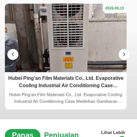
2026.06.15
Hubei Ping'an Film Materials Co., Ltd. Evaporative
Cooling Industrial Air Conditioning Case
Meidebao
Hubei Ping'an Film Materials Co., Ltd. Evaporative Cooling
Industrial Air Conditioning Case Meidebao Gambaran
Umum Proyek Nama Proyek: Hubei Ping'an Film Materials
Production Workshop Evaporative Cooling Sistem pendingin
udara industri Klien: Hubei Ping'an Film Materials Co., Ltd.
Penyedia Solusi: ...
Lihat Lebih
Panas
Penjualan