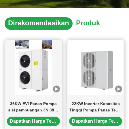
Direkomendasikan
Produk
36KW EVI Panas Pompa
22KW Inverter Kapasitas
sisi pembuangan 3N 380V
Tinggi Pompa Panas Temp
50HZ Plate Panas penukar
rendah dengan teknologi
Dapatkan Harga Terbaik
Dapatkan Harga Terbaik
Cocok untuk industri dan
EVI untuk pemanasan dan
komersial
pendinginan rumah