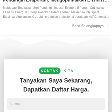
Energi & Pasokan Udara
Meidebao Tingkatkan Seri Pendingin Industri Evaporatif Penuh, Optimalkan
Efisiensi Energi & Kinerja Pasokan Udara Foshan Meidebao Intelligent
Electrical Appliances Co., Ltd., produsen profesional peralatan HVAC hemat
energi selama 26 tahun, secara resmi meluncurkan versi peningkatan seri
Baca Selengkapnya
pendingin ...
KONTAK
KITA
Tanyakan Saya Sekarang,
Dapatkan Daftar Harga.