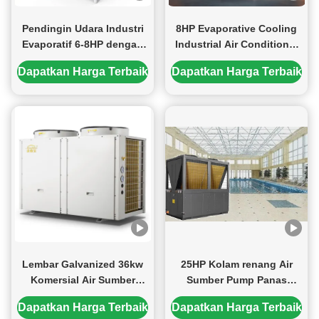
Pendingin Udara Industri
8HP Evaporative Cooling
Evaporatif 6-8HP dengan
Industrial Air Conditioner
Penghematan Energi 30-
untuk Laboratorium
Dapatkan Harga Terbaik
Dapatkan Harga Terbaik
50%, Aliran Udara Panjang
Gudang Lokakarya Udara
18m dan Tidak Ada
segar Pendingin Low
Kerumitan Pemasangan
Maintenance
untuk Pabrik dan Gudang
Lembar Galvanized 36kw
25HP Kolam renang Air
Komersial Air Sumber
Sumber Pump Panas
Pump Panas Untuk
Efisiensi Tinggi 21.37kw
Dapatkan Harga Terbaik
Dapatkan Harga Terbaik
Stasiun Listrik Mobil