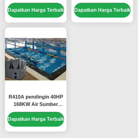
Besar 50HP ramah
304 Lembar Logam 304
Dapatkan Harga Terbaik
lingkungan
Dapatkan Harga Terbaik
Shell Titanium Tabung
R410A pendingin 40HP
168KW Air Sumber
Pump Panas Untuk
Dapatkan Harga Terbaik
Kolam Renang