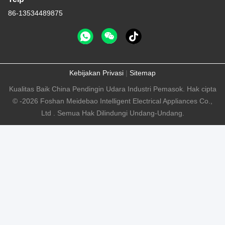
86-13534489875
Kebijakan Privasi
|
Sitemap
Kualitas Baik China Pendingin Udara Industri Pemasok. Hak cipta
© -2026 Foshan Meidebao Intelligent Electrical Appliances Co.,
Ltd . Semua Hak Dilindungi Undang-Undang.