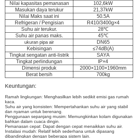
Nilai kapasitas pemanasan
102,6kW
Masukan daya terukur
21,37kW
Nilai Maks saat ini
50.5A
Refrigeran / Pengisian
R410/3400g×4
Suhu air terukur.
28℃
Suhu air panas maks.
45℃
DN65
ukuran pipa air
Kebisingan
≤74
dB(A)
Tingkat sengatan anti-listrik
SAYA
Tingkat perlindungan
IP×4
Dimensi produk
2000×1100×1960mm
Berat bersih
700kg
Keuntungan:
Ramah lingkungan: Menghasilkan lebih sedikit emisi gas rumah
kaca.
Suhu air yang konsisten: Mempertahankan suhu air yang stabil
dan nyaman untuk berenang.
Penggunaan sepanjang musim: Memungkinkan kolam digunakan
bahkan dalam cuaca dingin.
Pemanasan cepat: Dapat dengan cepat menaikkan suhu air.
Instalasi mudah: Relatif lebih sederhana untuk dipasang
dibandingkan dengan beberapa sistem lain.