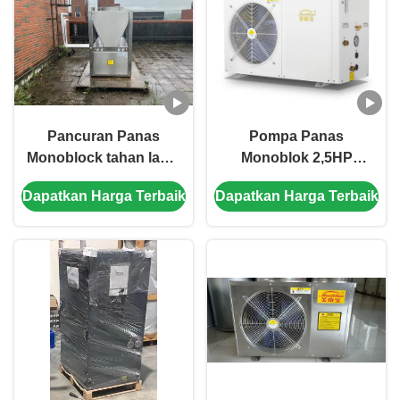
Pancuran Panas
Pompa Panas
Monoblock tahan lama
Monoblok 2,5HP
52KW 304# Lembar
dengan Refrigeran R32
Dapatkan Harga Terbaik
Dapatkan Harga Terbaik
Logam 3/380V/60Hz
220V 60Hz untuk
Pemanasan dan
Pendinginan Rumah
Tangga yang Efisien