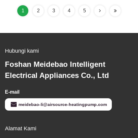
Pemanasan dan
304# Material
Pendinginan Rumah
1
2
3
4
5
yang Efisien
Hubungi kami
Foshan Meidebao Intelligent
Electrical Appliances Co., Ltd
E-mail
meidebao-li@airsource-heatingpump.com
Alamat Kami