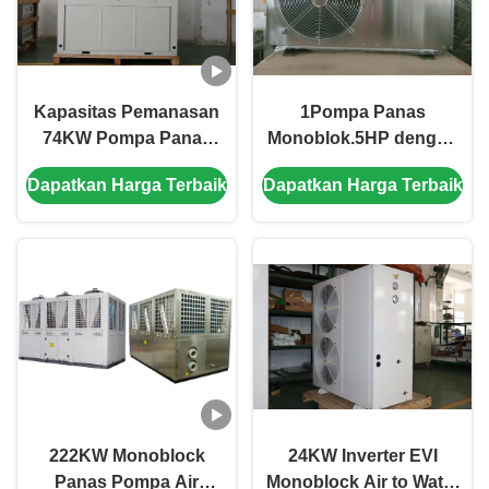
Kapasitas Pemanasan
1Pompa Panas
74KW Pompa Panas
Monoblok.5HP dengan
Monoblok Multifungsi
COP tinggi 3,8 ~
Dapatkan Harga Terbaik
Dapatkan Harga Terbaik
dengan Desain Kompak
4.6Konstruksi baja
dan Pelindung Berbagai
tahan karat, dan
Kebisingan rendah
≤60dB
222KW Monoblock
24KW Inverter EVI
Panas Pompa Air
Monoblock Air to Water