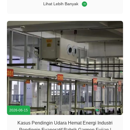
Optoelektronik Guangdong Suoneng Sistem Pendingin
Lihat Lebih Banyak
Udara Hemat Energi Industri Pendingin Evaporatif Klien:
Guangdong Suoneng Optoelektronik ...
2026-06-15
Kasus Pendingin Udara Hemat Energi Industri
Pendingin Evaporatif Pabrik Garmen Fujian |