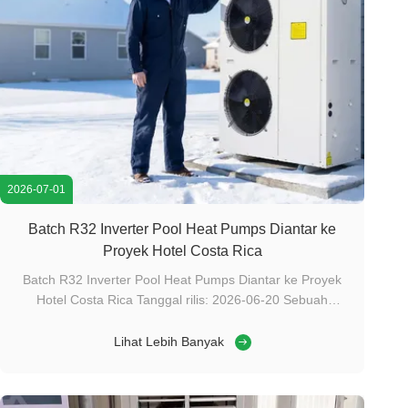
2026-07-01
Batch R32 Inverter Pool Heat Pumps Diantar ke
Proyek Hotel Costa Rica
Batch R32 Inverter Pool Heat Pumps Diantar ke Proyek
Hotel Costa Rica Tanggal rilis: 2026-06-20 Sebuah
kontainer penuh Meidebao 24KW R32 pompa panas
kolam renang inverter penuh telah dimuat dan dikirim ke
Lihat Lebih Banyak
Kosta Rika, cocok dengan proyek pemanas kolam renang
villa hotel di Nuevo Arenal. Latar ...