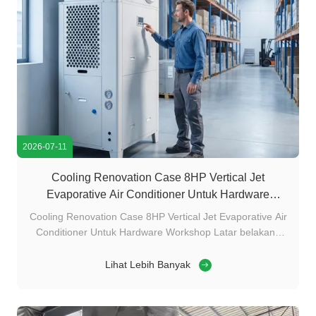
2026-07-11
Cooling Renovation Case 8HP Vertical Jet
Evaporative Air Conditioner Untuk Hardware
Workshop
Cooling Renovation Case 8HP Vertical Jet Evaporative Air
Conditioner Untuk Hardware Workshop Latar belakang
proyek Sebuah pabrik pengolahan perangkat keras lokal
dengan bengkel baja setinggi 2.600m2 menghadapi suhu
Lihat Lebih Banyak
tinggi yang parah di musim panas.menyebabkan tagihan
listrik bulanan yang sangat ...