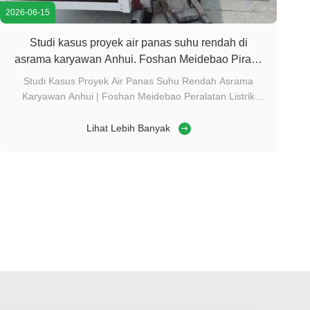
2026-06-15
Studi kasus proyek air panas suhu rendah di
asrama karyawan Anhui. Foshan Meidebao Piranti
Listrik Cerdas.
Studi Kasus Proyek Air Panas Suhu Rendah Asrama
Karyawan Anhui | Foshan Meidebao Peralatan Listrik
Cerdas Co., Ltd. Ikhtisar Proyek Nama Proyek: Proyek Air
Panas Suhu Rendah Asrama Karyawan Anhui Klien:
Lihat Lebih Banyak
Asrama Staf Perusahaan Anhui Ta Bu Penyedia Solusi:
Foshan Meidebao Peralatan Listrik Cerdas Co., ...