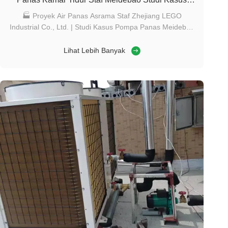
Pompa Panas
🏭 Proyek Air Panas Asrama Staf Zhejiang LEGO
Industrial Co., Ltd. | Studi Kasus Pompa Panas Meidebao
Ikhtisar Proyek Nama Proyek: Zhejiang LEGO Industrial
Co., Ltd. Sistem Air Panas Pompa Panas Sumber Udara
Lihat Lebih Banyak
40 ton Klien: Zhejiang LEGO Industrial Co., Ltd. Penyedia
Solusi: Foshan Meidebao Peralatan ...