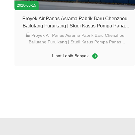
2026-06-15
Proyek Air Panas Asrama Pabrik Baru Chenzhou
Bailutang Furuikang | Studi Kasus Pompa Panas
Meidebao
🏭 Proyek Air Panas Asrama Pabrik Baru Chenzhou
Bailutang Furuikang | Studi Kasus Pompa Panas
Meidebao Ikhtisar Proyek Nama Proyek: Sistem Air Panas
Asrama Staf Pabrik Baru Chenzhou Bailutang Furuikang
Lihat Lebih Banyak
Klien: Pabrik Baru Furuikang (Chenzhou). Penyedia
Solusi: Foshan Meidebao Peralatan Listrik Cerdas ...