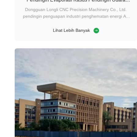
Hemat Energi Industri
Dongguan Longli CNC Precision Machinery Co., Ltd.
pendingin penguapan industri penghematan energi AC
Kasus Meidebao Gambaran Umum Proyek Nama Proyek:
Dongguan Longli CNC Precision Machinery Workshop
Lihat Lebih Banyak
Sistem pendingin uap industri AC Klien: Dongguan Longli
CNC Precision Machinery Co., Ltd. Penyedia ...