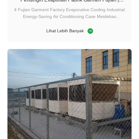
Meidebao
¢ Fujian Garment Factory Evaporative Cooling Industrial
Energy-Saving Air Conditioning Case Meidebao
Gambaran Umum Proyek Nama Proyek: Fujian Garment
Factory Sewing Workshop Evaporative Cooling Sistem
Lihat Lebih Banyak
pendingin udara industri Klien: Pabrik Pakaian Lokal
Fujian Penyedia Solusi: Foshan Meidebao ...