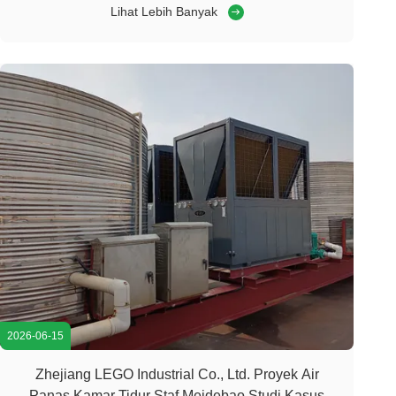
Film Materials Production Workshop Evaporative Cooling
Lihat Lebih Banyak
Sistem pendingin udara industri Klien: Hubei Ping'an Film
Materials Co., Ltd. Penyedia Solusi: ...
2026-06-15
Zhejiang LEGO Industrial Co., Ltd. Proyek Air
Panas Kamar Tidur Staf Meidebao Studi Kasus