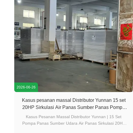
2026-06-26
Kasus pesanan massal Distributor Yunnan 15 set
20HP Sirkulasi Air Panas Sumber Panas Pompa
Proyek Ringkasan Proyek Na
Kasus Pesanan Massal Distributor Yunnan | 15 Set
Pompa Panas Sumber Udara Air Panas Sirkulasi 20HP
Ikhtisar Proyek Nama Proyek: Pasokan Batch Pompa