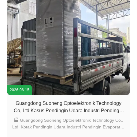
2026-06-15
Guangdong Suoneng Optoelektronik Technology
Co, Ltd Kasus Pendingin Udara Industri Pendingin
Evaporatif | Meidebao
🏭 Guangdong Suoneng Optoelektronik Technology Co.,
Ltd. Kotak Pendingin Udara Industri Pendingin Evaporatif |
Meidebao Ikhtisar Proyek Nama Proyek: Bengkel