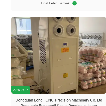
Panas Air Panas Sirkulasi Komersial 20HP untuk
Lihat Lebih Banyak
Distributor HVAC Lokal Yunnan Koperator: Distributor
HVAC & Pemanas Air Profesional yang berbasis di ...
2026-06-15
Dongguan Longli CNC Precision Machinery Co, Ltd
Pendingin Evaporatif Kasus Pendingin Udara