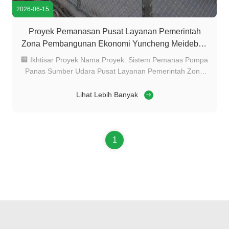
2026-06-15
Proyek Pemanasan Pusat Layanan Pemerintah
Zona Pembangunan Ekonomi Yuncheng Meidebao
Pump Case Study
🏢 Ikhtisar Proyek Nama Proyek: Sistem Pemanas Pompa
Panas Sumber Udara Pusat Layanan Pemerintah Zona
Pengembangan Ekonomi Yuncheng Klien: Pusat Layanan
Pemerintah Zona Pengembangan Ekonomi Yuncheng
Lihat Lebih Banyak
Penyedia Solusi: Foshan Meidebao Peralatan Listrik
Cerdas Co., Ltd. Aplikasi: Pemanas sentral untuk ...
1