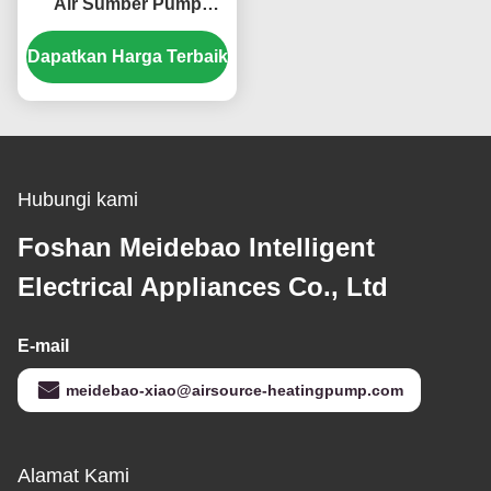
Air Sumber Pump
Panas Komersial Low
Dapatkan Harga Terbaik
Noise
Hubungi kami
Foshan Meidebao Intelligent
Electrical Appliances Co., Ltd
E-mail
meidebao-xiao@airsource-heatingpump.com
Alamat Kami