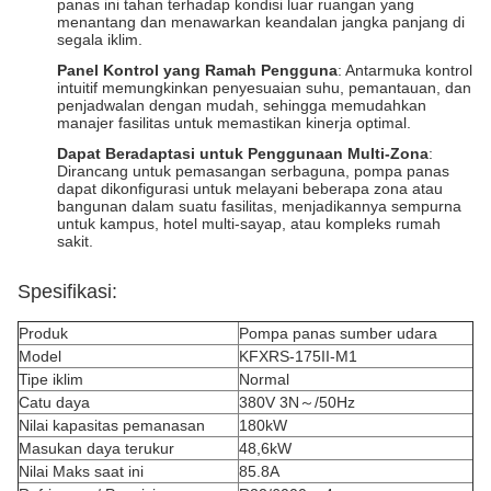
panas ini tahan terhadap kondisi luar ruangan yang
menantang dan menawarkan keandalan jangka panjang di
segala iklim.
Panel Kontrol yang Ramah Pengguna
: Antarmuka kontrol
intuitif memungkinkan penyesuaian suhu, pemantauan, dan
penjadwalan dengan mudah, sehingga memudahkan
manajer fasilitas untuk memastikan kinerja optimal.
Dapat Beradaptasi untuk Penggunaan Multi-Zona
:
Dirancang untuk pemasangan serbaguna, pompa panas
dapat dikonfigurasi untuk melayani beberapa zona atau
bangunan dalam suatu fasilitas, menjadikannya sempurna
untuk kampus, hotel multi-sayap, atau kompleks rumah
sakit.
Spesifikasi:
Produk
Pompa panas sumber udara
Model
KFXRS-175II-M1
Tipe iklim
Normal
Catu daya
380V 3N～/50Hz
Nilai kapasitas pemanasan
180kW
Masukan daya terukur
48,6kW
Nilai Maks saat ini
85.8A