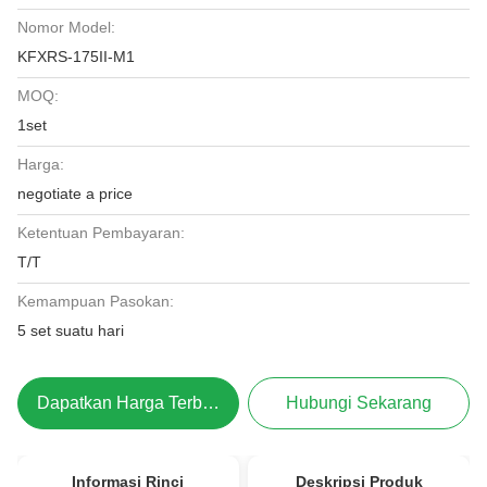
Nomor Model:
KFXRS-175II-M1
MOQ:
1set
Harga:
negotiate a price
Ketentuan Pembayaran:
T/T
Kemampuan Pasokan:
5 set suatu hari
Dapatkan Harga Terbaik
Hubungi Sekarang
Informasi Rinci
Deskripsi Produk