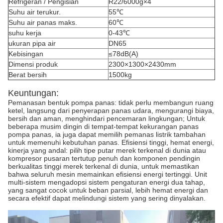
Refrigeran / Pengisian
R22/6000g×4
Suhu air terukur.
55℃
Suhu air panas maks.
60℃
suhu kerja
0-43℃
ukuran pipa air
DN65
Kebisingan
≤78dB(A)
Dimensi produk
2300×1300×2430mm
Berat bersih
1500kg
Keuntungan:
Pemanasan bentuk pompa panas: tidak perlu membangun ruang
ketel, langsung dari penyerapan panas udara, mengurangi biaya,
bersih dan aman, menghindari pencemaran lingkungan; Untuk
beberapa musim dingin di tempat-tempat kekurangan panas
pompa panas, ia juga dapat memilih pemanas listrik tambahan
untuk memenuhi kebutuhan panas. Efisiensi tinggi, hemat energi,
kinerja yang andal: pilih tipe putar merek terkenal di dunia atau
kompresor pusaran tertutup penuh dan komponen pendingin
berkualitas tinggi merek terkenal di dunia, untuk memastikan
bahwa seluruh mesin memainkan efisiensi energi tertinggi. Unit
multi-sistem mengadopsi sistem pengaturan energi dua tahap,
yang sangat cocok untuk beban parsial, lebih hemat energi dan
secara efektif dapat melindungi sistem yang sering dinyalakan.