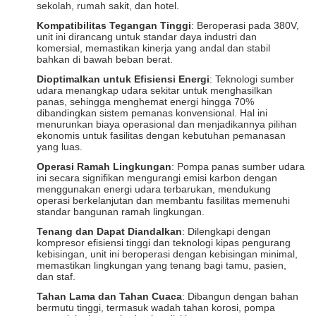
sekolah, rumah sakit, dan hotel.
Kompatibilitas Tegangan Tinggi
: Beroperasi pada 380V,
unit ini dirancang untuk standar daya industri dan
komersial, memastikan kinerja yang andal dan stabil
bahkan di bawah beban berat.
Dioptimalkan untuk Efisiensi Energi
: Teknologi sumber
udara menangkap udara sekitar untuk menghasilkan
panas, sehingga menghemat energi hingga 70%
dibandingkan sistem pemanas konvensional. Hal ini
menurunkan biaya operasional dan menjadikannya pilihan
ekonomis untuk fasilitas dengan kebutuhan pemanasan
yang luas.
Operasi Ramah Lingkungan
: Pompa panas sumber udara
ini secara signifikan mengurangi emisi karbon dengan
menggunakan energi udara terbarukan, mendukung
operasi berkelanjutan dan membantu fasilitas memenuhi
standar bangunan ramah lingkungan.
Tenang dan Dapat Diandalkan
: Dilengkapi dengan
kompresor efisiensi tinggi dan teknologi kipas pengurang
kebisingan, unit ini beroperasi dengan kebisingan minimal,
memastikan lingkungan yang tenang bagi tamu, pasien,
dan staf.
Tahan Lama dan Tahan Cuaca
: Dibangun dengan bahan
bermutu tinggi, termasuk wadah tahan korosi, pompa