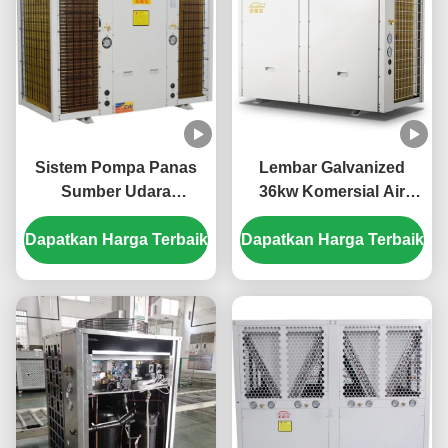
Sistem Pompa Panas
Lembar Galvanized
Sumber Udara
36kw Komersial Air
Komersial 45kw
Sumber Pump Panas
Dapatkan Harga Terbaik
Efisiensi Tinggi Untuk
Dapatkan Harga Terbaik
Untuk Stasiun Listrik
Sekolah
Mobil