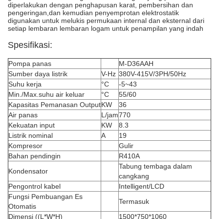
diperlakukan dengan penghapusan karat, pembersihan dan
pengeringan,dan kemudian penyemprotan elektrostatik
digunakan untuk melukis permukaan internal dan eksternal dari
setiap lembaran lembaran logam untuk penampilan yang indah
Spesifikasi:
Pompa panas
M-D36AAH
Sumber daya listrik
V-Hz
380V-415V/3PH/50Hz
Suhu kerja
°C
-5~43
Min./Max.suhu air keluar
°C
55/60
Kapasitas Pemanasan Output
KW
36
Air panas
L/jam
770
Kekuatan input
KW
8.3
Listrik nominal
A
19
Kompresor
Gulir
Bahan pendingin
R410A
Tabung tembaga dalam
Kondensator
cangkang
Pengontrol kabel
Intelligent/LCD
Fungsi Pembuangan Es
Termasuk
Otomatis
Dimensi ((L*W*H)
1500*750*1060