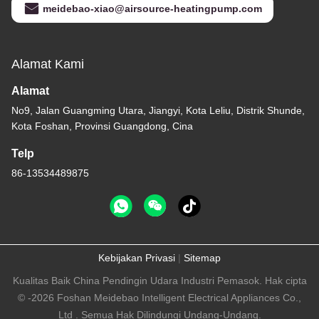
meidebao-xiao@airsource-heatingpump.com
Alamat Kami
Alamat
No9, Jalan Guangming Utara, Jiangyi, Kota Leliu, Distrik Shunde,
Kota Foshan, Provinsi Guangdong, Cina
Telp
86-13534489875
Kebijakan Privasi
|
Sitemap
Kualitas Baik China Pendingin Udara Industri Pemasok. Hak cipta
© -2026 Foshan Meidebao Intelligent Electrical Appliances Co.,
Ltd . Semua Hak Dilindungi Undang-Undang.