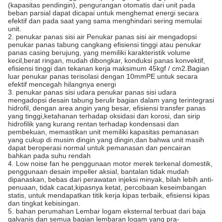
(kapasitas pendingin), pengurangan otomatis dari unit pada
beban parsial dapat dicapai untuk menghemat energi secara
efektif dan pada saat yang sama menghindari sering memulai
unit.
2. penukar panas sisi air Penukar panas sisi air mengadopsi
penukar panas tabung cangkang efisiensi tinggi atau penukar
panas casing berujung, yang memiliki karakteristik volume
kecil,berat ringan, mudah dibongkar, konduksi panas konvektif,
efisiensi tinggi dan tekanan kerja maksimum 45kgf / cm2.Bagian
luar penukar panas terisolasi dengan 10mmPE untuk secara
efektif mencegah hilangnya energi
3. penukar panas sisi udara penukar panas sisi udara
mengadopsi desain tabung berulir bagian dalam yang terintegrasi
hidrofil, dengan area angin yang besar, efisiensi transfer panas
yang tinggi,ketahanan terhadap oksidasi dan korosi, dan sirip
hidrofilik yang kurang rentan terhadap kondensasi dan
pembekuan, memastikan unit memiliki kapasitas pemanasan
yang cukup di musim dingin yang dingin,dan bahwa unit masih
dapat beroperasi normal untuk pemanasan dan pencairan
bahkan pada suhu rendah
4. Low noise fan he penggunaan motor merek terkenal domestik,
penggunaan desain impeller aksial, bantalan tidak mudah
dipanaskan, bebas dari perawatan injeksi minyak, bilah lebih anti-
penuaan, tidak cacat,kipasnya ketat, percobaan keseimbangan
statis, untuk mendapatkan titik kerja kipas terbaik, efisiensi kipas
dan tingkat kebisingan.
5. bahan perumahan Lembar logam eksternal terbuat dari baja
galvanis dan semua bagian lembaran logam yang pra-