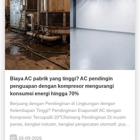
Biaya AC pabrik yang tinggi? AC pendingin
penguapan dengan kompresor mengurangi
konsumsi energi hingga 70%
Berjuang dengan Pendinginan di Lingkungan dengan
Kelembapan Tinggi? Pendinginan Evaporatif AC dengan
Kompresor Tercapai8-20℃Rentang Pendinginan Di musim
panas, bengkel industri, bengkel pengecatan otomotif, pusat
data, dan skenario lainnya sering kali menghadapi dua titik
kesulitan pengendalian suhu ...
06-09-2026