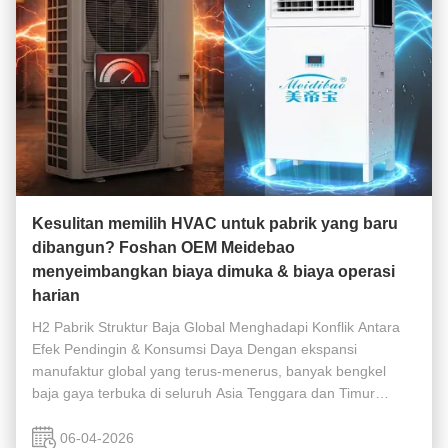
Kesulitan memilih HVAC untuk pabrik yang baru
dibangun? Foshan OEM Meidebao
menyeimbangkan biaya dimuka & biaya operasi
harian
H2 Pabrik Struktur Baja Global Menghadapi Konflik Antara
Efek Pendingin & Konsumsi Daya Dengan ekspansi
manufaktur global yang terus-menerus, banyak bengkel
baja gaya terbuka di seluruh Asia Tenggara dan Timur
Tengah mengalami overheating yang parah pada musim
panas.Kompresor terpusat tradisional AC ...
06-04-2026