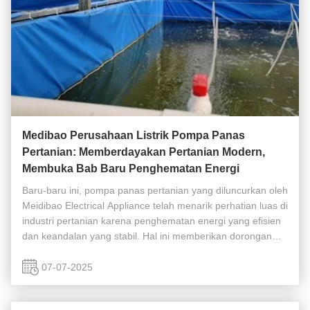
Medibao Perusahaan Listrik Pompa Panas
Pertanian: Memberdayakan Pertanian Modern,
Membuka Bab Baru Penghematan Energi
Baru-baru ini, pompa panas pertanian yang diluncurkan oleh
Meidibao Electrical Appliance telah menarik perhatian luas di
industri pertanian karena penghematan energi yang efisien
dan keandalan yang stabil. Hal ini memberikan dorongan
kuat bagi pengembangan pertanian modern yang ramah
lingkungan. ...
07-07-2025