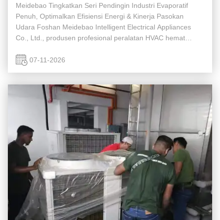
Meidebao Tingkatkan Seri Pendingin Industri Evaporatif
Penuh, Optimalkan Efisiensi Energi & Kinerja Pasokan
Udara Foshan Meidebao Intelligent Electrical Appliances
Co., Ltd., produsen profesional peralatan HVAC hemat
energi selama 26 tahun, secara resmi meluncurkan versi
peningkatan seri pendingin ...
07-11-2026