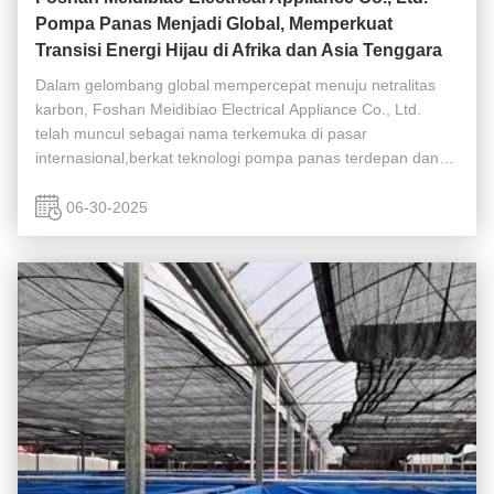
Pompa Panas Menjadi Global, Memperkuat
Transisi Energi Hijau di Afrika dan Asia Tenggara
Dalam gelombang global mempercepat menuju netralitas
karbon, Foshan Meidibiao Electrical Appliance Co., Ltd.
telah muncul sebagai nama terkemuka di pasar
internasional,berkat teknologi pompa panas terdepan dan
kualitas produk yang unggulDalam beberapa tahun terakhir,
produk perusahaan telah secara ...
06-30-2025