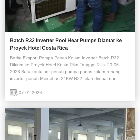
Batch R32 Inverter Pool Heat Pumps Diantar ke
Proyek Hotel Costa Rica
Berita Ekspor: Pompa Panas Kolam Inverter Batch R32
Dikirim ke Proyek Hotel Kosta Rika Tanggal Rilis: 20-06-
2026 Satu kontainer penuh pompa panas kolam renang
inverter penuh Meidebao 24KW R32 telah dimuat dan
dikirim ke Kosta Rika, cocok dengan proyek pemanas kolam
renang vila hotel di Nuevo Arenal. ...
07-01-2026