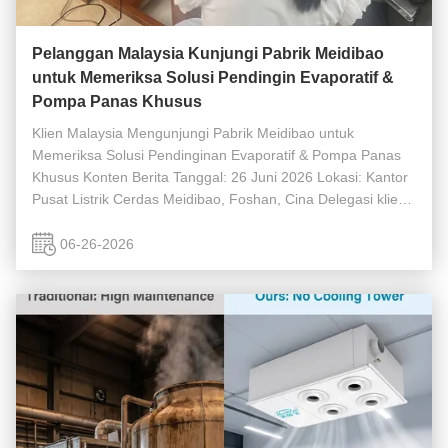
Pelanggan Malaysia Kunjungi Pabrik Meidibao
untuk Memeriksa Solusi Pendingin Evaporatif &
Pompa Panas Khusus
Klien Malaysia Mengunjungi Pabrik Meidibao untuk
Memeriksa Solusi Pendinginan Evaporatif & Pompa Panas
Khusus Konten Berita Tanggal: 26 Juni 2026 Lokasi: Kantor
Pusat Listrik Cerdas Meidibao, Foshan, Cina Delegasi klien
industri HVAC profesional dari Malaysia baru-baru ini
mengunjungi kantor pusat ...
06-26-2026