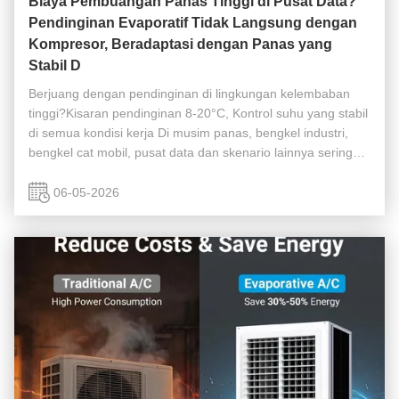
Biaya Pembuangan Panas Tinggi di Pusat Data?
Pendinginan Evaporatif Tidak Langsung dengan
Kompresor, Beradaptasi dengan Panas yang
Stabil D
Berjuang dengan pendinginan di lingkungan kelembaban
tinggi?Kisaran pendinginan 8-20°C, Kontrol suhu yang stabil
di semua kondisi kerja Di musim panas, bengkel industri,
bengkel cat mobil, pusat data dan skenario lainnya sering
menghadapi dua titik nyeri kontrol suhu inti: Pertama,AC
pendingin ...
06-05-2026