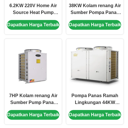
6.2KW 220V Home Air
38KW Kolam renang Air
Source Heat Pump
Sumber Pompa Panas
Untuk Kolam Renang
3N/220V/60HZ Low
Dapatkan Harga Terbaik
Dapatkan Harga Terbaik
Indoor
Noise Operasi
7HP Kolam renang Air
Pompa Panas Ramah
Sumber Pump Panas
Lingkungan 44KW
Low noise 3/380V/50Hz
Pompa Panas
Dapatkan Harga Terbaik
Dapatkan Harga Terbaik
Power Supply
Berkinerja Tinggi Kolam
renang