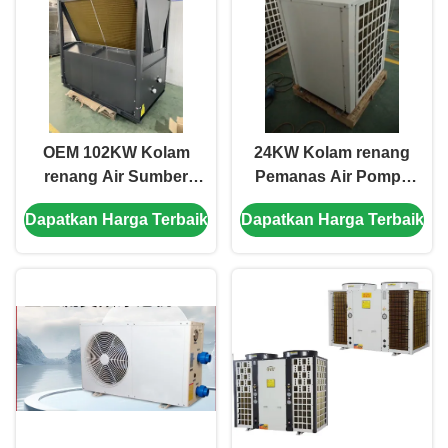
OEM 102KW Kolam
24KW Kolam renang
renang Air Sumber
Pemanas Air Pompa
Pump Panas Untuk
Panas R32 Daya tinggi /
Dapatkan Harga Terbaik
Dapatkan Harga Terbaik
skala besar tempat
Efisiensi
suhu konstan