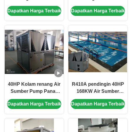
Pump Panas Produsen
Besar 50HP ramah
Dapatkan Harga Terbaik
Dapatkan Harga Terbaik
lingkungan
40HP Kolam renang Air
R410A pendingin 40HP
Sumber Pump Panas
168KW Air Sumber
304 Lembar Logam 304
Pump Panas Untuk
Dapatkan Harga Terbaik
Dapatkan Harga Terbaik
Shell Titanium Tabung
Kolam Renang