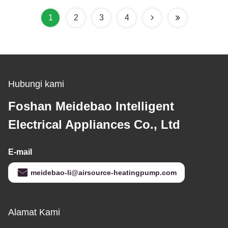
1
2
3
4
Hubungi kami
Foshan Meidebao Intelligent
Electrical Appliances Co., Ltd
E-mail
meidebao-li@airsource-heatingpump.com
Alamat Kami