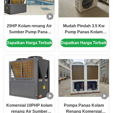
25HP Kolam renang Air
Mudah Pindah 3.5 Kw
Sumber Pump Panas
Pump Panas Kolam
Efisiensi Tinggi 21.37kw
Renang Mini Air Source
Dapatkan Harga Terbaik
Dapatkan Harga Terbaik
Pump Panas
Komersial 10PHP kolam
Pompa Panas Kolam
renang Air Sumber
Renang Komersial