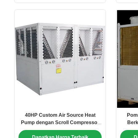
40HP Custom Air Source Heat
Pom
Pump dengan Scroll Compressor
Berk
380V/50Hz atau 60Hz untuk
dis
Dapatkan Harga Terbaik
D
Efisiensi Energi