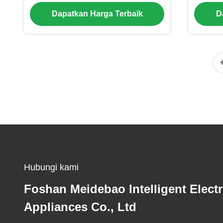
Kompresor dan Shell di Coil Panas
Kapas
Dapatkan Harga Terbaik
D
Exchanger
Hubungi kami
Foshan Meidebao Intelligent Electr
Appliances Co., Ltd