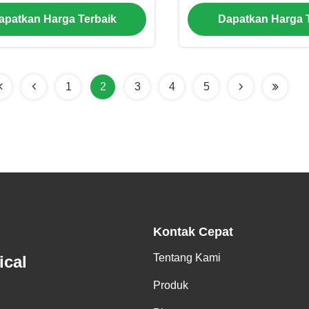
itas Pemanasan 36kW dan
untuk kamar mandi 
apatkan Harga Terbaik
Dapatkan Harga 
Scroll Compressor
1
2
3
4
5
Kontak Cepat
Tentang Kami
ical
Produk