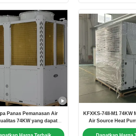
pa Panas Pemanasan Air
KFXKS-74II-M1 74KW M
ualitas 74KW yang dapat
Air Source Heat Pu
esuaikan untuk aplikasi
Scroll Compressor un
apatkan Harga Terbaik
Dapatkan Harga 
komersial
Pemanasan dan Pen