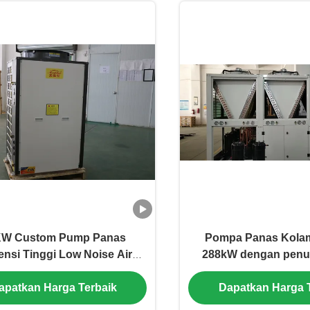
KW Custom Pump Panas
Pompa Panas Kola
iensi Tinggi Low Noise Air
288kW dengan penu
rce Pump Panas dengan
titanium untuk suh
apatkan Harga Terbaik
Dapatkan Harga 
Vortex Compressor