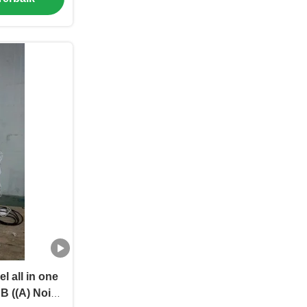
l all in one
B ((A) Noise