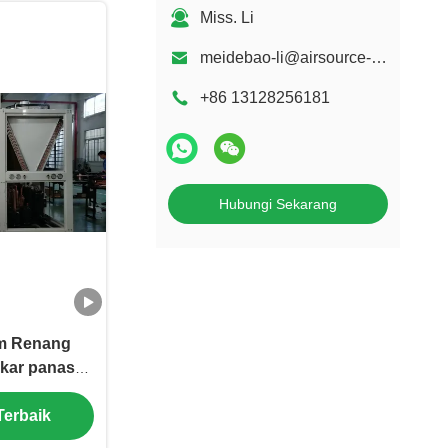
Miss. Li
meidebao-li@airsource-heatingpump.com
+86 13128256181
Hubungi Sekarang
m Renang
kar panas
u konstan
Terbaik