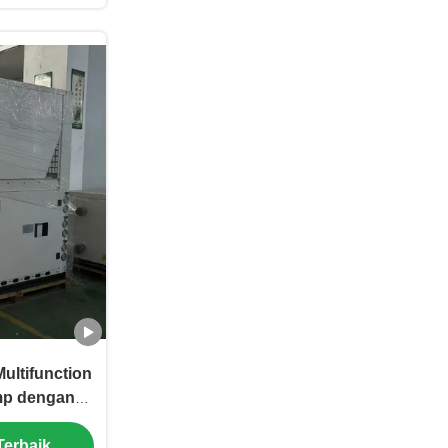
ultifunction
mp dengan
tuk Solusi
Terbaik
dinginan