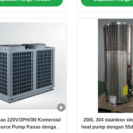
Khusus
bao 220V/3PH/3N Komersial
200L 304 stainless stee
ource Pump Panas dengan
heat pump dengan 55d