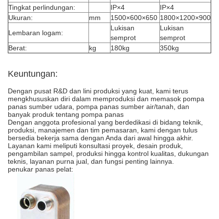
Tingkat perlindungan:
IP×4
IP×4
Ukuran:
mm
1500×600×650
1800×1200×900
Lukisan
Lukisan
Lembaran logam:
semprot
semprot
Berat:
kg
180kg
350kg
Keuntungan:
Dengan pusat R&D dan lini produksi yang kuat, kami terus
mengkhususkan diri dalam memproduksi dan memasok pompa
panas sumber udara, pompa panas sumber air/tanah, dan
banyak produk tentang pompa panas
Dengan anggota profesional yang berdedikasi di bidang teknik,
produksi, manajemen dan tim pemasaran, kami dengan tulus
bersedia bekerja sama dengan Anda dari awal hingga akhir.
Layanan kami meliputi konsultasi proyek, desain produk,
pengambilan sampel, produksi hingga kontrol kualitas, dukungan
teknis, layanan purna jual, dan fungsi penting lainnya.
penukar panas pelat: