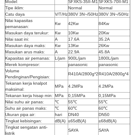
Model:
SFXKS-35II-M1
SFXKS-70II-M1
Tipe iklim:
Normal
Normal
Catu daya
V/T/Hz
380V 3N~/50Hz
380V 3N~/50Hz
Nilai kapasitas
Kw
42Kw
84Kw
pemanasan:
Masukan daya terukur:
Kw
10Kw
20Kw
Nilai saat ini:
A
17.6A
35.2A
Masukan daya maks:
Kw
13Kw
26Kw
Masukan arus maks:
A
22.9A
45.8A
Kapasitas air pemanas:
L/jam
900L/jam
1800L/jam
Merek kompresor:
panasonic
panasonic
Volume
R410A/2800g*2
R410A/2800g*4
Pendinginan/Pengisian:
Tekanan kerja knalpot
MPa
4.2MPa
4.2MPa
maksimal:
Tekanan kerja hisap min:
MPa
0,15MPa
0,15MPa
Nilai suhu air panas:
℃
55℃
55℃
Suhu air panas maks:
℃
60℃
60℃
Ukuran pipa air:
hari
DN40
DN50
Tingkat kebisingan:
dB(A)
≤65dB(A)
≤68dB(A)
Tingkat sengatan anti-
SAYA
SAYA
listrik