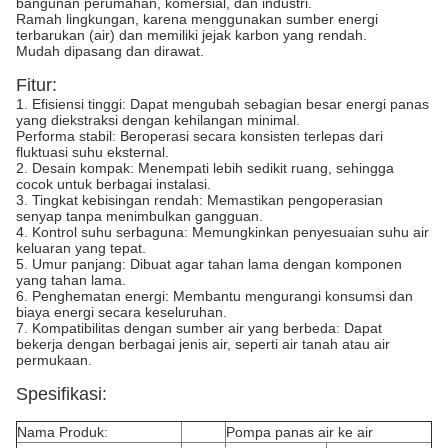
bangunan perumahan, komersial, dan industri.
Ramah lingkungan, karena menggunakan sumber energi
terbarukan (air) dan memiliki jejak karbon yang rendah.
Mudah dipasang dan dirawat.
Fitur:
1. Efisiensi tinggi: Dapat mengubah sebagian besar energi panas
yang diekstraksi dengan kehilangan minimal.
Performa stabil: Beroperasi secara konsisten terlepas dari
fluktuasi suhu eksternal.
2. Desain kompak: Menempati lebih sedikit ruang, sehingga
cocok untuk berbagai instalasi.
3. Tingkat kebisingan rendah: Memastikan pengoperasian
senyap tanpa menimbulkan gangguan.
4. Kontrol suhu serbaguna: Memungkinkan penyesuaian suhu air
keluaran yang tepat.
5. Umur panjang: Dibuat agar tahan lama dengan komponen
yang tahan lama.
6. Penghematan energi: Membantu mengurangi konsumsi dan
biaya energi secara keseluruhan.
7. Kompatibilitas dengan sumber air yang berbeda: Dapat
bekerja dengan berbagai jenis air, seperti air tanah atau air
permukaan.
Spesifikasi:
Nama Produk:
Pompa panas air ke air