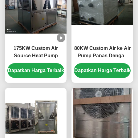
175KW Custom Air
80KW Custom Air ke Air
Source Heat Pump
Pump Panas Dengan
dengan Tabung Shell
Plate Panas Exchanger
Dapatkan Harga Terbaik
Horizontal dan Scroll
Dapatkan Harga Terbaik
Compressor untuk
pemanasan yang
efisien