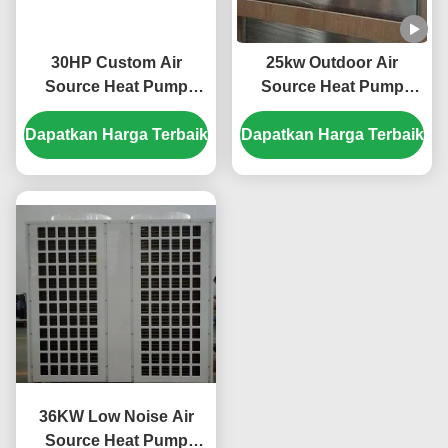
30HP Custom Air
25kw Outdoor Air
Source Heat Pump
Source Heat Pump
dengan R410A
System 304 Lembar
Dapatkan Harga Terbaik
Refrigerant dan Scroll
Dapatkan Harga Terbaik
Bahan Logam
Compressor untuk
kolam renang
36KW Low Noise Air
Source Heat Pump