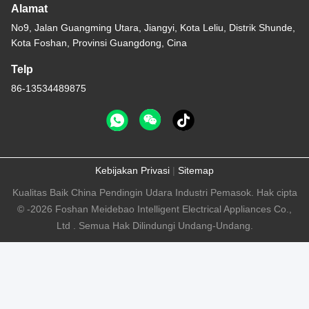
Alamat
No9, Jalan Guangming Utara, Jiangyi, Kota Leliu, Distrik Shunde,
Kota Foshan, Provinsi Guangdong, Cina
Telp
86-13534489875
Kebijakan Privasi
|
Sitemap
Kualitas Baik China Pendingin Udara Industri Pemasok. Hak cipta
© -2026 Foshan Meidebao Intelligent Electrical Appliances Co.,
Ltd . Semua Hak Dilindungi Undang-Undang.