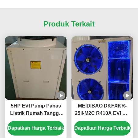
Produk Terkait
5HP EVI Pump Panas
MEIDIBAO DKFXKR-
Listrik Rumah Tangga
25II-M2C R410A EVI DC
Monoblock Pump
Inverter Panas Pompa
Dapatkan Harga Terbaik
Panas Suhu Tinggi
Dapatkan Harga Terbaik
50Hz Air sumber tetap
Sampai 55 ° C
Pemanas Air