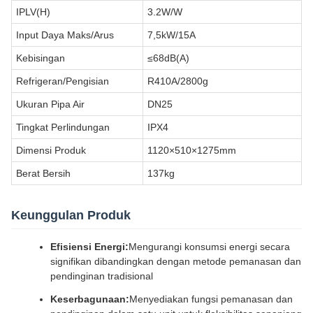
IPLV(H)
3.2W/W
Input Daya Maks/Arus
7,5kW/15A
Kebisingan
≤68dB(A)
Refrigeran/Pengisian
R410A/2800g
Ukuran Pipa Air
DN25
Tingkat Perlindungan
IPX4
Dimensi Produk
1120×510×1275mm
Berat Bersih
137kg
Keunggulan Produk
Efisiensi Energi:
Mengurangi konsumsi energi secara
signifikan dibandingkan dengan metode pemanasan dan
pendinginan tradisional
Keserbagunaan:
Menyediakan fungsi pemanasan dan