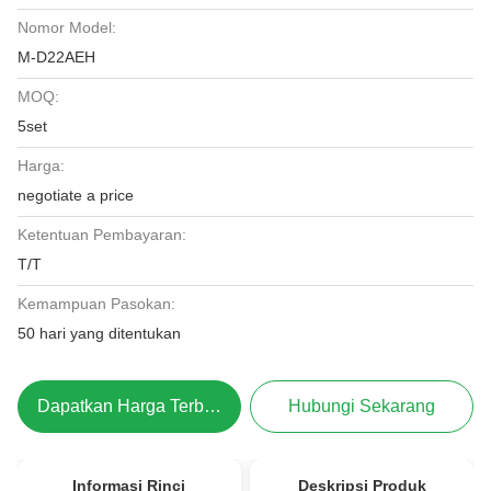
Nomor Model:
M-D22AEH
MOQ:
5set
Harga:
negotiate a price
Ketentuan Pembayaran:
T/T
Kemampuan Pasokan:
50 hari yang ditentukan
Dapatkan Harga Terbaik
Hubungi Sekarang
Informasi Rinci
Deskripsi Produk