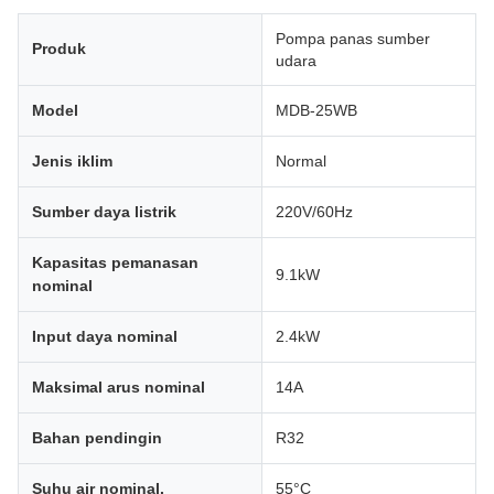
Pompa panas sumber
Produk
udara
Model
MDB-25WB
Jenis iklim
Normal
Sumber daya listrik
220V/60Hz
Kapasitas pemanasan
9.1kW
nominal
Input daya nominal
2.4kW
Maksimal arus nominal
14A
Bahan pendingin
R32
Suhu air nominal.
55°C