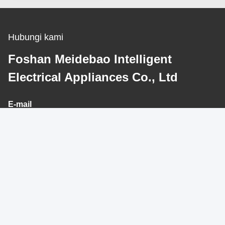
pendingin
Hubungi kami
Foshan Meidebao Intelligent
Electrical Appliances Co., Ltd
E-mail
meidebao-xiao@airsource-heatingpump.com
Alamat Kami
Alamat
No9, Jalan Guangming Utara, Jiangyi, Kota Leliu, Distrik Shunde,
Kota Foshan, Provinsi Guangdong, Cina