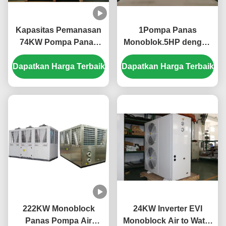
Kapasitas Pemanasan
1Pompa Panas
74KW Pompa Panas
Monoblok.5HP dengan
Monoblok Multifungsi
COP tinggi 3,8 ~
dengan Desain Kompak
Dapatkan Harga Terbaik
Dapatkan Harga Terbaik
4.6Konstruksi baja
dan Pelindung Berbagai
tahan karat, dan
Kebisingan rendah
≤60dB
222KW Monoblock
24KW Inverter EVI
Panas Pompa Air
Monoblock Air to Water