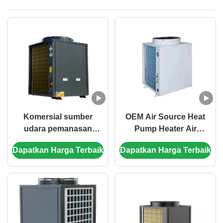
komersial
Komersial sumber
OEM Air Source Heat
udara pemanasan
Pump Heater Air
pompa air pemanas
Source Heat Pump
Dapatkan Harga Terbaik
Dapatkan Harga Terbaik
efisiensi tinggi
Water Heater Untuk
Pemanasan Dan
Pendinginan