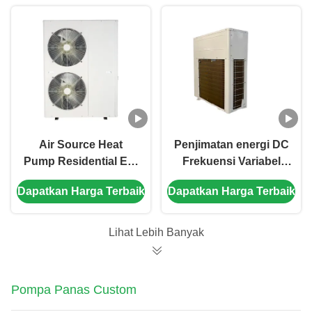
pemanasan dan air
pemanasan skala
panas yang efisien
besar
Air Source Heat
Penjimatan energi DC
Pump Residential EVI
Frekuensi Variabel
Heat Pump Multi-
All-In-One Air Source
Dapatkan Harga Terbaik
Dapatkan Harga Terbaik
Funksional Efisiensi
Heat Pump untuk
Energi Ramah
Pemanasan dan Air
Lingkungan
Panas
Lihat Lebih Banyak
Pemanasan
Pendingin Pemanas
Air
Pompa Panas Custom