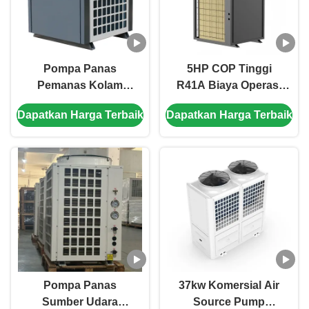
Pompa Panas
5HP COP Tinggi
Pemanas Kolam
R41A Biaya Operasi
Renang Efisien Tinggi
Rendah Air Sumber
Dapatkan Harga Terbaik
Dapatkan Harga Terbaik
Pompa Panas
Panas Pompa
Sumber Air Udara
Pemanas Air
Pompa Panas
37kw Komersial Air
Sumber Udara
Source Pump