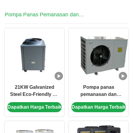
Pompa Panas Pemanasan dan
Pendinginan
21KW Galvanized
Pompa panas
Steel Eco-Friendly Air
pemanasan dan
Source Heat Pump
pendinginan
Dapatkan Harga Terbaik
Dapatkan Harga Terbaik
untuk kolam renang
komersial dengan
Pemanasan Air
bahan pendingin R32,
kapasitas pemanasan
10,5kW dan kontrol