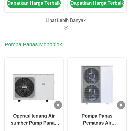
Dapatkan Harga Terbaik
Dapatkan Harga Terbaik
dapat disesuaikan
Exchanger dan
untuk peternakan
Kapasitas
pembiakan skala
Pemanasan Nominal
Lihat Lebih Banyak
besar
21KW untuk Efisiensi
Penghematan Energi
30%
Pompa Panas Monoblok
Operasi tenang Air
Pompa Panas
sumber Pump Panas
Pemanas Air
Monoblock Pump
Monoblok Sumber