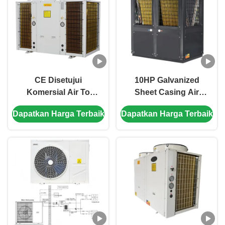
WiFi
CE Disetujui
10HP Galvanized
Komersial Air To
Sheet Casing Air
Water Heat Pump
Source Heat Pump
Dapatkan Harga Terbaik
Dapatkan Harga Terbaik
dengan 48,5KW
dengan 48,5KW
Pemanasan dan
Pemanasan untuk
32,2KW Pendinginan
penggunaan
komersial