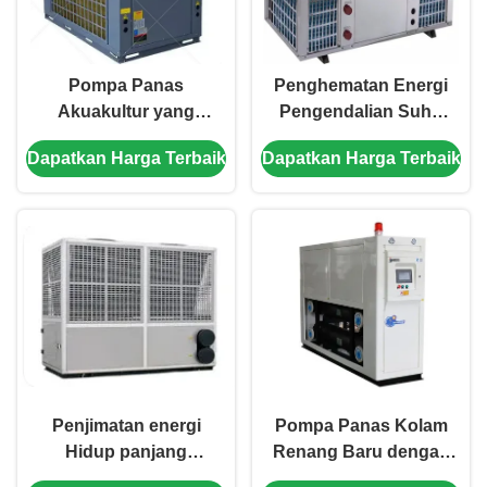
Pompa Panas
Penghematan Energi
Akuakultur yang
Pengendalian Suhu
hemat energi dengan
Akwakultur Pompa
Dapatkan Harga Terbaik
Dapatkan Harga Terbaik
umur panjang dan
Panas dengan Desain
operasi sederhana
Solusi yang
untuk pengendalian
Disesuaikan
suhu air yang tepat
Penjimatan energi
Pompa Panas Kolam
Hidup panjang
Renang Baru dengan
Pompa panas yang
Titanium Alloy Heat