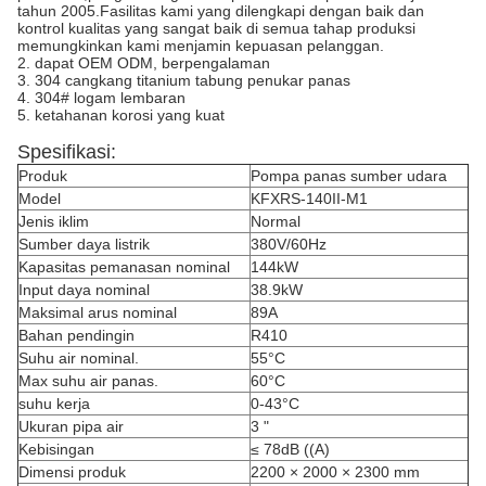
tahun 2005.Fasilitas kami yang dilengkapi dengan baik dan
kontrol kualitas yang sangat baik di semua tahap produksi
memungkinkan kami menjamin kepuasan pelanggan.
2. dapat OEM ODM, berpengalaman
3. 304 cangkang titanium tabung penukar panas
4. 304# logam lembaran
5. ketahanan korosi yang kuat
Spesifikasi:
Produk
Pompa panas sumber udara
Model
KFXRS-140II-M1
Jenis iklim
Normal
Sumber daya listrik
380V/60Hz
Kapasitas pemanasan nominal
144kW
Input daya nominal
38.9kW
Maksimal arus nominal
89A
Bahan pendingin
R410
Suhu air nominal.
55°C
Max suhu air panas.
60°C
suhu kerja
0-43°C
Ukuran pipa air
3 "
Kebisingan
≤ 78dB ((A)
Dimensi produk
2200 × 2000 × 2300 mm