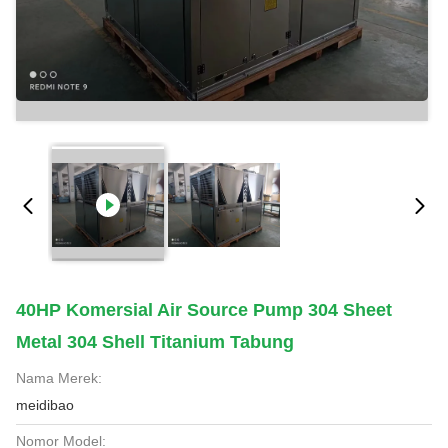
40HP Komersial Air Source Pump 304 Sheet
Metal 304 Shell Titanium Tabung
Nama Merek:
meidibao
Nomor Model: