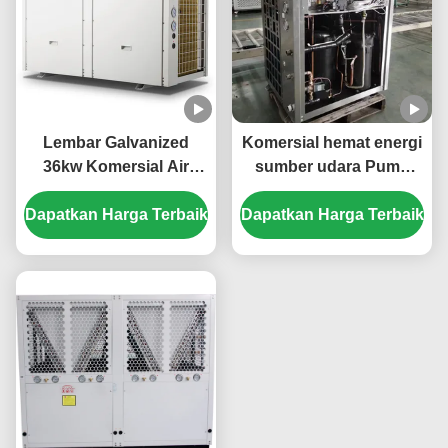
Lembar Galvanized
Komersial hemat energi
36kw Komersial Air
sumber udara Pump
Sumber Pump Panas
panas 20kw Low Noise
Dapatkan Harga Terbaik
Untuk Stasiun Listrik
Dapatkan Harga Terbaik
Mobil