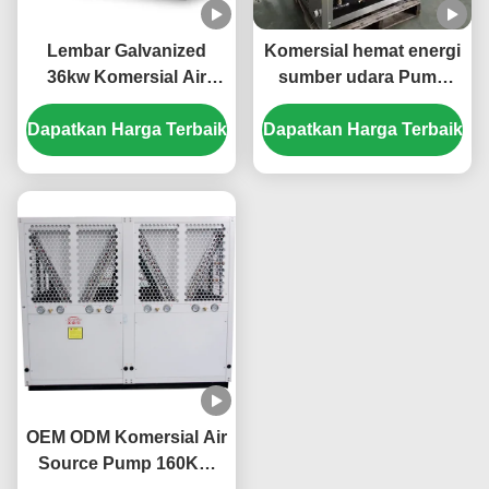
Lembar Galvanized
Komersial hemat energi
36kw Komersial Air
sumber udara Pump
Sumber Pump Panas
panas 20kw Low Noise
Dapatkan Harga Terbaik
Untuk Stasiun Listrik
Dapatkan Harga Terbaik
Mobil
OEM ODM Komersial Air
Source Pump 160KW