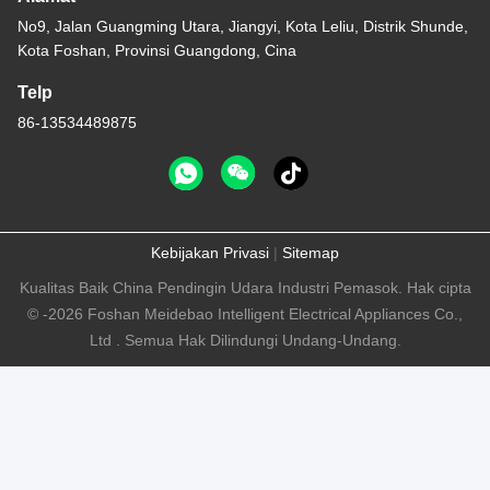
No9, Jalan Guangming Utara, Jiangyi, Kota Leliu, Distrik Shunde,
Kota Foshan, Provinsi Guangdong, Cina
Telp
86-13534489875
Kebijakan Privasi
|
Sitemap
Kualitas Baik China Pendingin Udara Industri Pemasok. Hak cipta
© -2026 Foshan Meidebao Intelligent Electrical Appliances Co.,
Ltd . Semua Hak Dilindungi Undang-Undang.