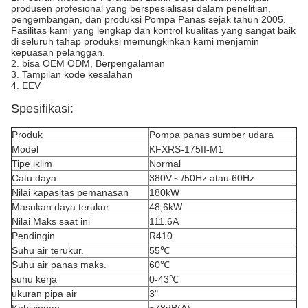
produsen profesional yang berspesialisasi dalam penelitian,
pengembangan, dan produksi Pompa Panas sejak tahun 2005.
Fasilitas kami yang lengkap dan kontrol kualitas yang sangat baik
di seluruh tahap produksi memungkinkan kami menjamin
kepuasan pelanggan.
2. bisa OEM ODM, Berpengalaman
3. Tampilan kode kesalahan
4. EEV
Spesifikasi:
Produk
Pompa panas sumber udara
Model
KFXRS-175II-M1
Tipe iklim
Normal
Catu daya
380V～/50Hz atau 60Hz
Nilai kapasitas pemanasan
180kW
Masukan daya terukur
48,6kW
Nilai Maks saat ini
111.6A
Pendingin
R410
Suhu air terukur.
55℃
Suhu air panas maks.
60℃
suhu kerja
0-43℃
ukuran pipa air
3"