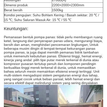
Kebisingan
≤78dB(A)
Dimensi produk
2200×2000×2300mm
Berat bersih
1500kg
Kondisi pengujian: Suhu Bohlam Kering / Basah sekitar: 20 ℃ /
15 ℃; Suhu Saluran Masuk Air: 15 ℃ / 55 ℃
Keuntungan:
Pemanasan bentuk pompa panas: tidak perlu membangun ruang
ketel, langsung dari penyerapan panas udara, mengurangi biaya,
bersih dan aman, menghindari pencemaran lingkungan; Untuk
beberapa musim dingin di tempat-tempat kekurangan panas
pompa panas, ia juga dapat memilih pemanas listrik tambahan
untuk memenuhi kebutuhan panas. Efisiensi tinggi, hemat energi,
kinerja yang andal: pilih tipe putar merek terkenal di dunia atau
kompresor pusaran tertutup penuh dan komponen pendingin
berkualitas tinggi merek terkenal di dunia, untuk memastikan
bahwa seluruh mesin memainkan efisiensi energi tertinggi. Unit
multi-sistem mengadopsi sistem pengaturan energi dua tahap,
yang sangat cocok untuk beban parsial, lebih hemat energi dan
secara efektif dapat melindungi sistem yang sering dinyalakan.