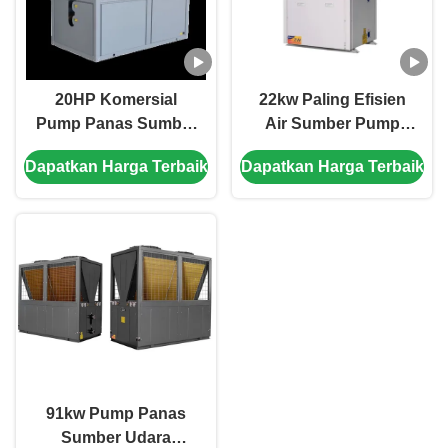
20HP Komersial
22kw Paling Efisien
Pump Panas Sumber
Air Sumber Pump
Udara Efisiensi
Panas Untuk Kolam
Dapatkan Harga Terbaik
Dapatkan Harga Terbaik
Tinggi, Pump Panas
Renang Atau Spa
Kamar Hotel
Fasilitas Domestik
Komersial
91kw Pump Panas
Sumber Udara