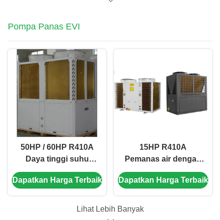
Pompa Panas EVI
50HP / 60HP R410A
15HP R410A
Daya tinggi suhu
Pemanas air dengan
rendah Air Source
pompa panas
Dapatkan Harga Terbaik
Dapatkan Harga Terbaik
Pump Panas
bertenaga tinggi
untuk air panas
sanitasi pusat
Lihat Lebih Banyak