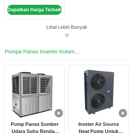
Efisiensi Tinggi Untuk
Dapatkan Harga Terbaik
rumah sakit / hotel /
sekolah
Lihat Lebih Banyak
Pompa Panas Inverter Kolam
Renang
Pump Panas Sumber
Inveter Air Source
Udara Suhu Rendah
Heat Pump Untuk