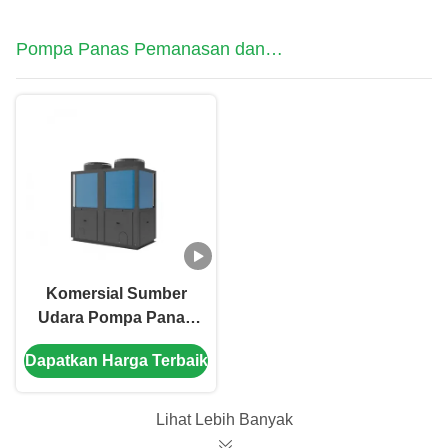
Pompa Panas Pemanasan dan
Pendinginan
Komersial Sumber
Udara Pompa Panas
Pemanas Air
Dapatkan Harga Terbaik
Pemanas Dan
Pendingin Untuk
Kolam Renang
Lihat Lebih Banyak