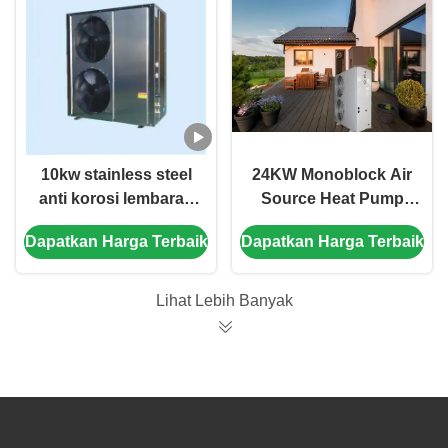
10kw stainless steel
24KW Monoblock Air
anti korosi lembaran
Source Heat Pump
Air sumber Pump
R32 Pendingin Low
Dapatkan Harga Terbaik
Dapatkan Harga Terbaik
panas Air untuk
Carbon Heat Pump
pemanasan air
Lihat Lebih Banyak