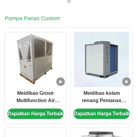
Pompa Panas Custom
Meidibao Grosir
Meidibao kolam
Multifunction Air
renang Pemanas
Source Pump Panas
R410a Inverter
Dapatkan Harga Terbaik
Dapatkan Harga Terbaik
Pemanas Air
Komersial Sumber
Pemanas dan
Udara Pompa Panas
Pendingin
Untuk Hotel Sekolah