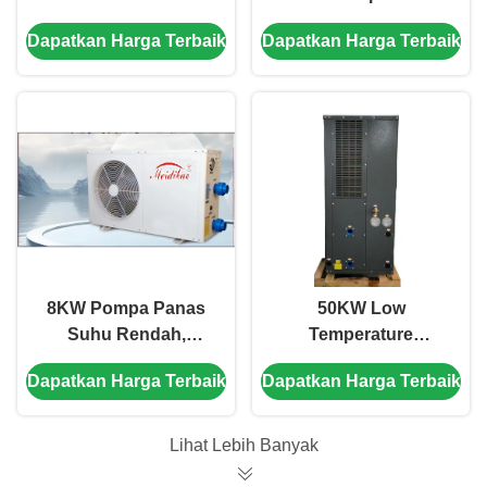
EVI Pemanas Rumah
Kolam Renang
Dapatkan Harga Terbaik
Dapatkan Harga Terbaik
dan Pendingin
Pemanas Air
8KW Pompa Panas
50KW Low
Suhu Rendah,
Temperature
Komersial Putih
Swimming Pool
Dapatkan Harga Terbaik
Dapatkan Harga Terbaik
Kolam Renang
Inverter Heat Pump
Pompa Panas
Side Discharge
Lihat Lebih Banyak