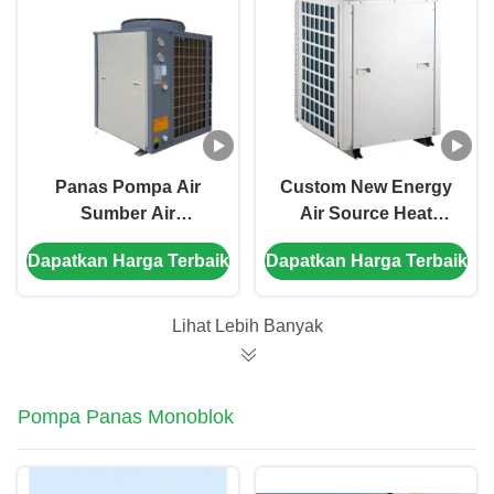
Panas Pompa Air
Custom New Energy
Sumber Air
Air Source Heat
Disesuaikan Air Air
Pump Direct Heating
Dapatkan Harga Terbaik
Dapatkan Harga Terbaik
Panas Pompa Panas
Pemanas Air
Pompa Panas
Pemanas Air
Lihat Lebih Banyak
Pompa Panas Monoblok