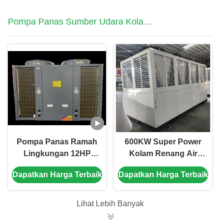
Pompa Panas Sumber Udara Kolam
Renang
Pompa Panas Ramah
600KW Super Power
Lingkungan 12HP
Kolam Renang Air
Pompa Panas Kolam
Sumber Pump Panas
Dapatkan Harga Terbaik
Dapatkan Harga Terbaik
Renang Luar Ruang
Untuk Sekolah Hotel
Berkinerja Tinggi
Kolam Renang
Lihat Lebih Banyak