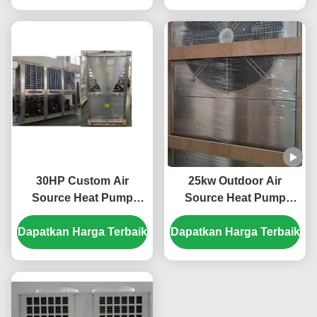
pemanasan yang
efisien
30HP Custom Air
25kw Outdoor Air
Source Heat Pump
Source Heat Pump
dengan R410A
System 304 Lembar
Dapatkan Harga Terbaik
Refrigerant dan Scroll
Dapatkan Harga Terbaik
Bahan Logam
Compressor untuk
kolam renang