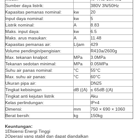
Sumber daya listrik:
380V 3N/50Hz
Kapasitas pemanas nominal:
kw
20
Input daya nominal:
kw
5
Listrik nominal:
A
8.83
Maks. input daya:
kw
6.5
Maks. arus masukan:
A
11.48
Kapasitas pemanas air:
L/jam
429
Volume pendingin/pengisian:
R410a/2600g
Max. tekanan knalpot:
MPa
3.0MPa
Tekanan sedotan minimal:
MPa
0.05MPa
Suhu air panas nominal:
°C
55°C
Max. suhu air panas:
°C
60°C
Ukuran pipa air:
DN25
Tingkat kebisingan
dB ((A)
≤ 65dB ((A)
Tingkat anti kejutan listrik
Aku
Kelas perlindungan:
IP×4
Dimensi:
mm
750 × 690 × 1060
Berat bersih:
kg
150kg
Keuntungan:
1Efisiensi Energi Tinggi
2Operasi yang stabil dan dapat diandalkan