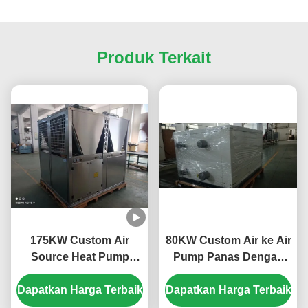
Produk Terkait
175KW Custom Air
80KW Custom Air ke Air
Source Heat Pump
Pump Panas Dengan
dengan Tabung Shell
Plate Panas Exchanger
Dapatkan Harga Terbaik
Horizontal dan Scroll
Dapatkan Harga Terbaik
Compressor untuk