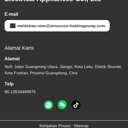
E-mail
meidebao-xiao@airsource-heatingpump.com
Alamat Kami
Alamat
No9, Jalan Guangming Utara, Jiangyi, Kota Leliu, Distrik Shunde,
Kota Foshan, Provinsi Guangdong, Cina
Telp
86-13534489875
Kebijakan Privasi
|
Sitemap