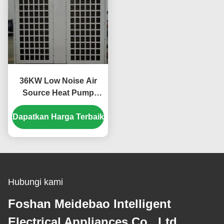
36KW Low Noise Air
Source Heat Pump
dengan Scroll
Dapatkan Harga Terbaik
Compressor untuk
aplikasi khusus
Hubungi kami
Foshan Meidebao Intelligent
Electrical Appliances Co., Ltd