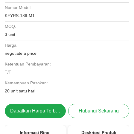
Nomor Model:
KFYRS-18II-M1
MOQ:
3 unit
Harga:
negotiate a price
Ketentuan Pembayaran:
T/T
Kemampuan Pasokan:
20 unit satu hari
Dapatkan Harga Terbaik
Hubungi Sekarang
Informasi Rinci
Deskripsi Produk