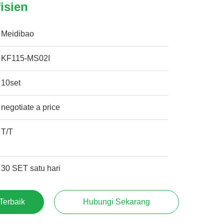
isien
Meidibao
KF115-MS02I
10set
negotiate a price
T/T
30 SET satu hari
Terbaik
Hubungi Sekarang