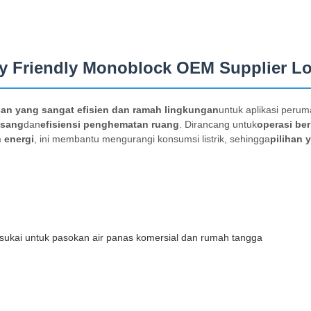
gy Friendly Monoblock OEM Supplier L
an yang sangat efisien dan ramah lingkungan
untuk aplikasi perum
asang
dan
efisiensi penghematan ruang
. Dirancang untuk
operasi ber
 energi
, ini membantu mengurangi konsumsi listrik, sehingga
pilihan 
ukai untuk pasokan air panas komersial dan rumah tangga