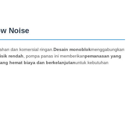
ow Noise
ahan dan komersial ringan.
Desain monoblok
menggabungkan
isik rendah
, pompa panas ini memberikan
pemanasan yang
yang hemat biaya dan berkelanjutan
untuk kebutuhan