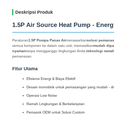
Deskripsi Produk
1.5P Air Source Heat Pump - Ener
Peraturan
1.5P Pompa Panas Air
menawarkan
solusi pemanas
semua komponen ke dalam satu unit, memastikan
mudah dip
nyaman
tanpa mengganggu lingkungan Anda.
teknologi ramah
pemanasan.
Fitur Utama
Efisiensi Energi & Biaya Efektif
Desain monoblok untuk pemasangan yang mudah - dis
Operasi Low Noise
Ramah Lingkungan & Berkelanjutan
Pemasok OEM untuk Solusi Custom