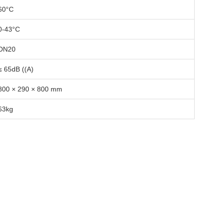
60°C
0-43°C
DN20
≤ 65dB ((A)
800 × 290 × 800 mm
63kg