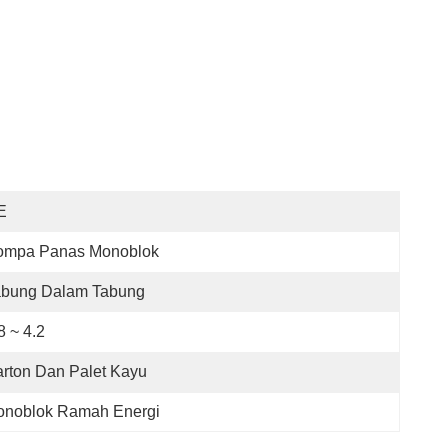
E
ompa Panas Monoblok
abung Dalam Tabung
8 ~ 4.2
rton Dan Palet Kayu
noblok Ramah Energi