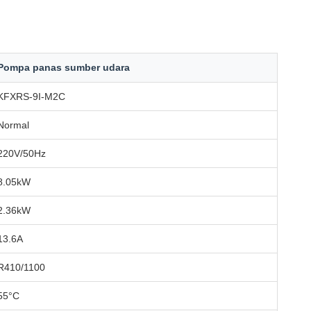
Pompa panas sumber udara
KFXRS-9I-M2C
Normal
220V/50Hz
8.05kW
2.36kW
13.6A
R410/1100
55°C