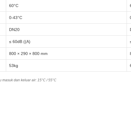
60°C
0-43°C
DN20
≤ 60dB ((A)
800 × 290 × 800 mm
53kg
u masuk dan keluar air: 15°C / 55°C