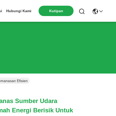
si
Hubungi Kami
Kutipan
manasan Efisien
anas Sumber Udara
ah Energi Berisik Untuk