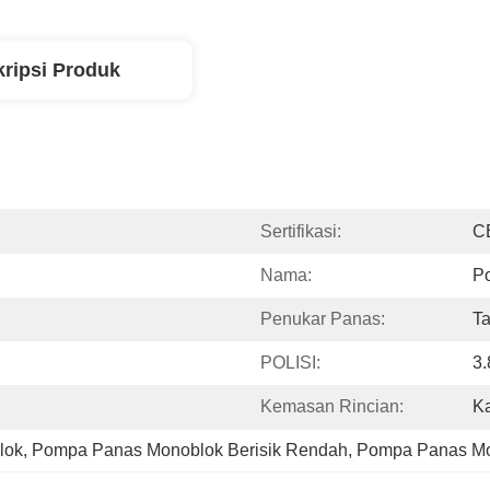
ripsi Produk
Sertifikasi:
C
Nama:
P
Penukar Panas:
T
POLISI:
3.
Kemasan Rincian:
Ka
lok
, 
Pompa Panas Monoblok Berisik Rendah
, 
Pompa Panas Mo