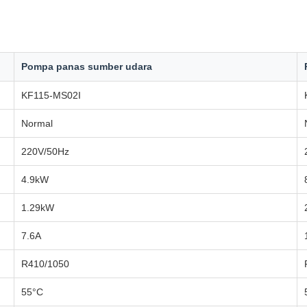
Pompa panas sumber udara
KF115-MS02I
Normal
220V/50Hz
4.9kW
1.29kW
7.6A
R410/1050
55°C