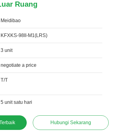
Luar Ruang
Meidibao
KFXKS-98II-M1(LRS)
3 unit
negotiate a price
T/T
5 unit satu hari
Terbaik
Hubungi Sekarang