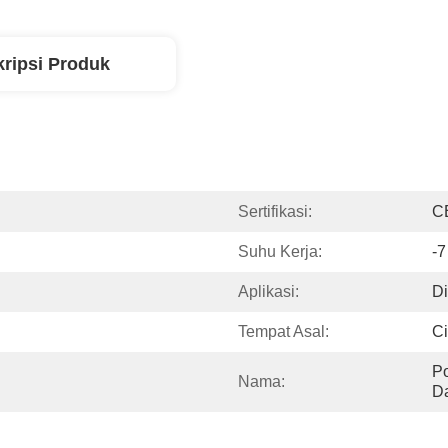
ripsi Produk
Sertifikasi:
C
Suhu Kerja:
-
Aplikasi:
D
Tempat Asal:
C
P
Nama:
D