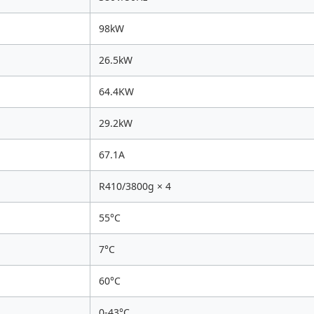
98kW
26.5kW
64.4KW
29.2kW
67.1A
R410/3800g × 4
55°C
7°C
60°C
0-43°C