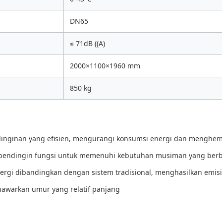
DN65
≤ 71dB ((A)
2000×1100×1960 mm
850 kg
ginan yang efisien, mengurangi konsumsi energi dan menghemat
 pendingin fungsi untuk memenuhi kebutuhan musiman yang ber
ergi dibandingkan dengan sistem tradisional, menghasilkan emis
awarkan umur yang relatif panjang