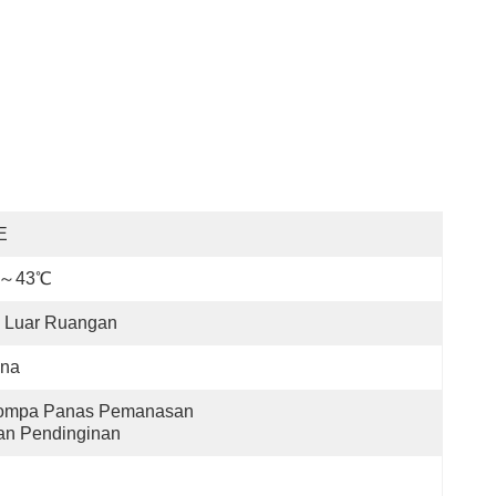
E
7～43℃
i Luar Ruangan
ina
ompa Panas Pemanasan 
an Pendinginan