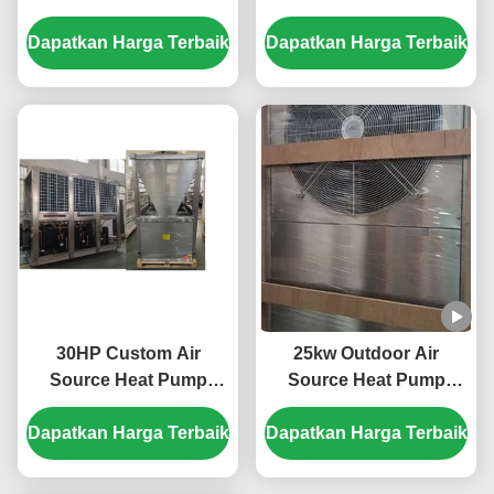
dengan Tabung Shell
Plate Panas Exchanger
Dapatkan Harga Terbaik
Horizontal dan Scroll
Dapatkan Harga Terbaik
Compressor untuk
pemanasan yang
efisien
30HP Custom Air
25kw Outdoor Air
Source Heat Pump
Source Heat Pump
dengan R410A
System 304 Lembar
Dapatkan Harga Terbaik
Refrigerant dan Scroll
Dapatkan Harga Terbaik
Bahan Logam
Compressor untuk
kolam renang