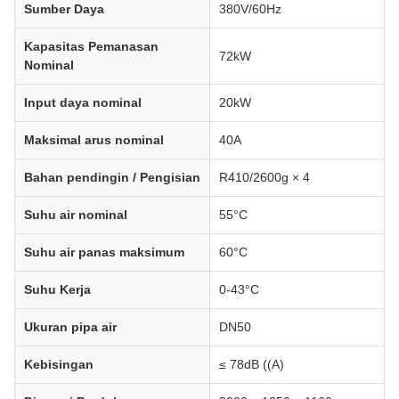
Sumber Daya
380V/60Hz
Kapasitas Pemanasan
72kW
Nominal
Input daya nominal
20kW
Maksimal arus nominal
40A
Bahan pendingin / Pengisian
R410/2600g × 4
Suhu air nominal
55°C
Suhu air panas maksimum
60°C
Suhu Kerja
0-43°C
Ukuran pipa air
DN50
Kebisingan
≤ 78dB ((A)