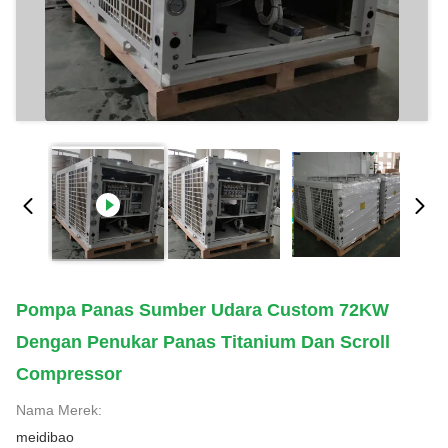
Pompa Panas Sumber Udara Custom 72KW
Dengan Penukar Panas Titanium Dan Scroll
Compressor
Nama Merek:
meidibao