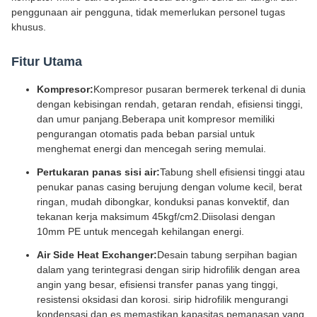
penggunaan air pengguna, tidak memerlukan personel tugas
khusus.
Fitur Utama
Kompresor:
Kompresor pusaran bermerek terkenal di dunia
dengan kebisingan rendah, getaran rendah, efisiensi tinggi,
dan umur panjang.Beberapa unit kompresor memiliki
pengurangan otomatis pada beban parsial untuk
menghemat energi dan mencegah sering memulai.
Pertukaran panas sisi air:
Tabung shell efisiensi tinggi atau
penukar panas casing berujung dengan volume kecil, berat
ringan, mudah dibongkar, konduksi panas konvektif, dan
tekanan kerja maksimum 45kgf/cm2.Diisolasi dengan
10mm PE untuk mencegah kehilangan energi.
Air Side Heat Exchanger:
Desain tabung serpihan bagian
dalam yang terintegrasi dengan sirip hidrofilik dengan area
angin yang besar, efisiensi transfer panas yang tinggi,
resistensi oksidasi dan korosi. sirip hidrofilik mengurangi
kondensasi dan es,memastikan kapasitas pemanasan yang