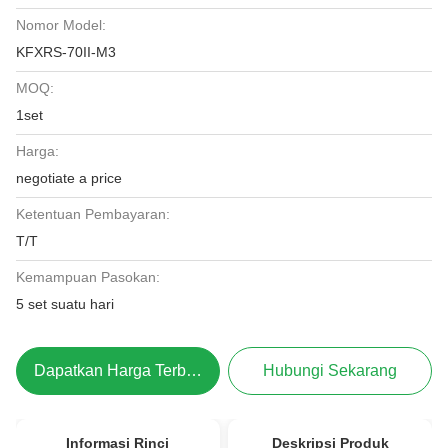
Nomor Model:
KFXRS-70II-M3
MOQ:
1set
Harga:
negotiate a price
Ketentuan Pembayaran:
T/T
Kemampuan Pasokan:
5 set suatu hari
Dapatkan Harga Terbaik
Hubungi Sekarang
Informasi Rinci
Deskripsi Produk