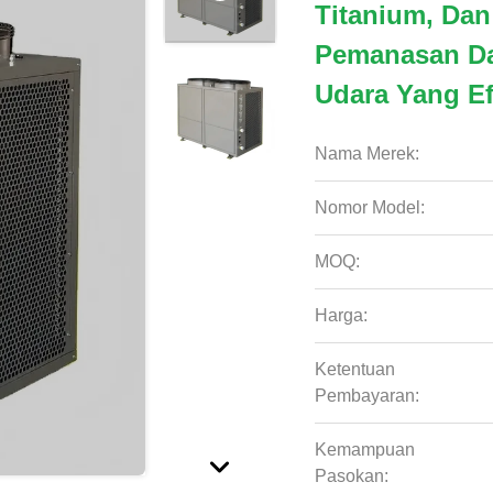
Titanium, Dan
Pemanasan D
Udara Yang Ef
Nama Merek:
Nomor Model:
MOQ:
Harga:
Ketentuan
Pembayaran:
Kemampuan
Pasokan: