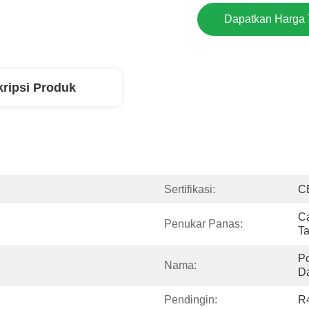
Dapatkan Harga 
ripsi Produk
Sertifikasi:
C
Ca
Penukar Panas:
T
P
Nama:
D
Pendingin:
R