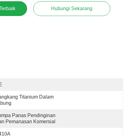
Terbaik
Hubungi Sekarang
E
ngkang Titanium Dalam 
abung
ompa Panas Pendinginan 
an Pemanasan Komersial
410A