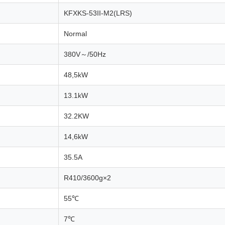
KFXKS-53II-M2(LRS)
Normal
380V～/50Hz
48,5kW
13.1kW
32.2KW
14,6kW
35.5A
R410/3600g×2
55℃
7℃