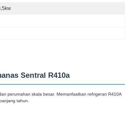
8,5kw
anas Sentral R410a
l dan perumahan skala besar. Memanfaatkan refrigeran R410A
epanjang tahun.