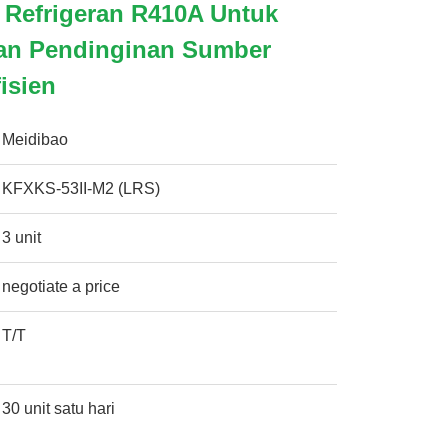
 Refrigeran R410A Untuk
an Pendinginan Sumber
isien
Meidibao
KFXKS-53II-M2 (LRS)
3 unit
negotiate a price
T/T
30 unit satu hari