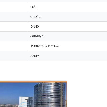
60℃
0-43℃
DN40
≤68dB(A)
1500×760×1120mm
320kg