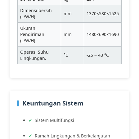
Dimensi bersih
mm
1370×580×1525
(L/W/H)
Ukuran
Pengiriman
mm
1480×690×1690
(L/W/H)
Operasi Suhu
°C
-25 ~ 43 °C
Lingkungan.
Keuntungan Sistem
Sistem Multifungsi
Ramah Lingkungan & Berkelanjutan