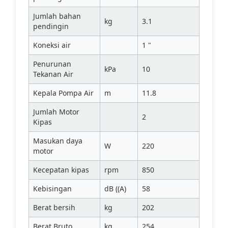
Jumlah bahan
kg
3.1
pendingin
Koneksi air
1 "
Penurunan
kPa
10
Tekanan Air
Kepala Pompa Air
m
11.8
Jumlah Motor
2
Kipas
Masukan daya
W
220
motor
Kecepatan kipas
rpm
850
Kebisingan
dB ((A)
58
Berat bersih
kg
202
Berat Bruto
kg
254