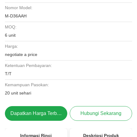
Nomor Model:
M-D36AAH
MOQ:
6 unit
Harga:
negotiate a price
Ketentuan Pembayaran:
T/T
Kemampuan Pasokan:
20 unit sehari
Dapatkan Harga Terbaik
Hubungi Sekarang
Informasi Rinci
Deskripsi Produk