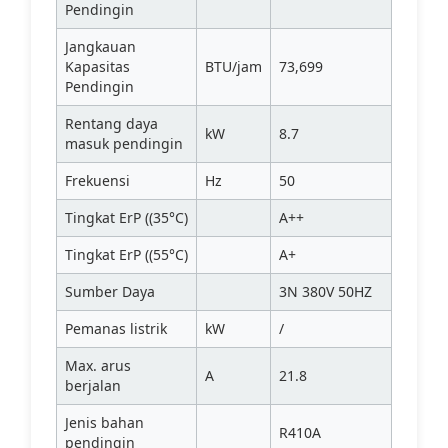
Pendingin
Jangkauan
Kapasitas
BTU/jam
73,699
Pendingin
Rentang daya
kW
8.7
masuk pendingin
Frekuensi
Hz
50
Tingkat ErP ((35°C)
A++
Tingkat ErP ((55°C)
A+
Sumber Daya
3N 380V 50HZ
Pemanas listrik
kW
/
Max. arus
A
21.8
berjalan
Jenis bahan
R410A
pendingin