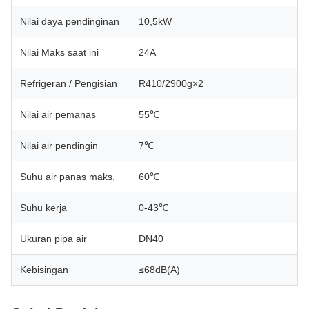
Nilai daya pendinginan
10,5kW
Nilai Maks saat ini
24A
Refrigeran / Pengisian
R410/2900g×2
Nilai air pemanas
55℃
Nilai air pendingin
7℃
Suhu air panas maks.
60℃
Suhu kerja
0-43℃
Ukuran pipa air
DN40
Kebisingan
≤68dB(A)