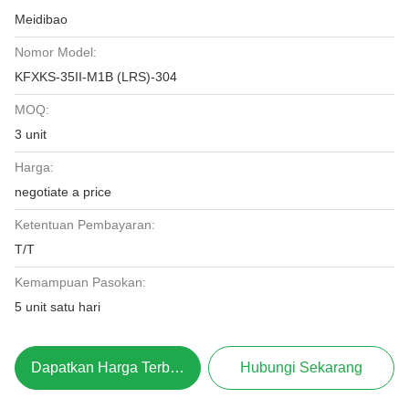
Meidibao
Nomor Model:
KFXKS-35II-M1B (LRS)-304
MOQ:
3 unit
Harga:
negotiate a price
Ketentuan Pembayaran:
T/T
Kemampuan Pasokan:
5 unit satu hari
Dapatkan Harga Terbaik
Hubungi Sekarang