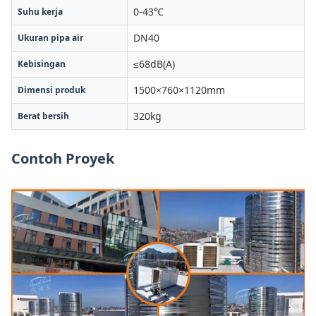
0-43℃
Suhu kerja
DN40
Ukuran pipa air
≤68dB(A)
Kebisingan
1500×760×1120mm
Dimensi produk
320kg
Berat bersih
Contoh Proyek