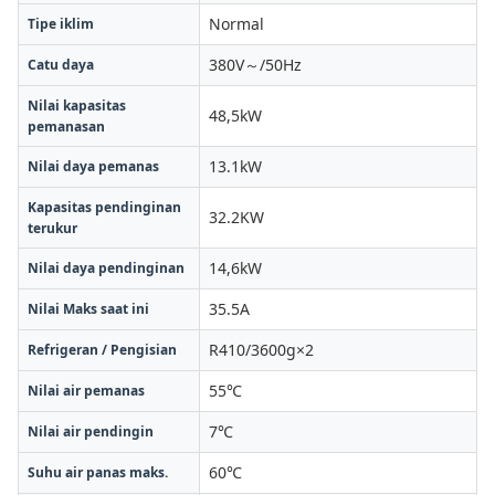
Normal
Tipe iklim
380V～/50Hz
Catu daya
Nilai kapasitas
48,5kW
pemanasan
13.1kW
Nilai daya pemanas
Kapasitas pendinginan
32.2KW
terukur
14,6kW
Nilai daya pendinginan
35.5A
Nilai Maks saat ini
R410/3600g×2
Refrigeran / Pengisian
55℃
Nilai air pemanas
7℃
Nilai air pendingin
60℃
Suhu air panas maks.