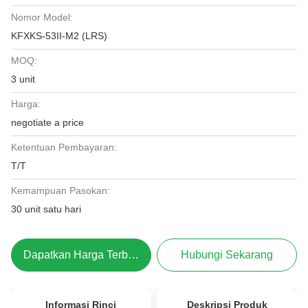
Nomor Model:
KFXKS-53II-M2 (LRS)
MOQ:
3 unit
Harga:
negotiate a price
Ketentuan Pembayaran:
T/T
Kemampuan Pasokan:
30 unit satu hari
Dapatkan Harga Terbaik
Hubungi Sekarang
Informasi Rinci
Deskripsi Produk