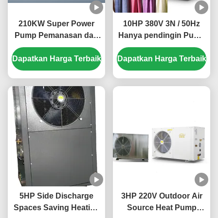
210KW Super Power
10HP 380V 3N / 50Hz
Pump Pemanasan dan
Hanya pendingin Pump
Pendinginan Panas
panas untuk
Dapatkan Harga Terbaik
dengan Shell di Tube
Dapatkan Harga Terbaik
pendinginan tekstil
Panas Penukar dan
R410A refrigerant untuk
ruang komersial besar
5HP Side Discharge
3HP 220V Outdoor Air
Spaces Saving Heating
Source Heat Pump