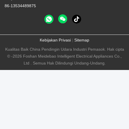
86-13534489875
Kebijakan Privasi
|
Sitemap
Kualitas Baik China Pendingin Udara Industri Pemasok. Hak cipta
© -2026 Foshan Meidebao Intelligent Electrical Appliances Co.,
Ltd . Semua Hak Dilindungi Undang-Undang.