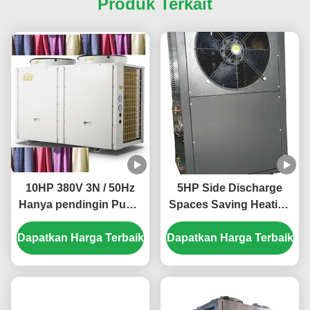
Produk Terkait
10HP 380V 3N / 50Hz
5HP Side Discharge
Hanya pendingin Pump
Spaces Saving Heating
panas untuk
And Cooling Heat Pump
Dapatkan Harga Terbaik
pendinginan tekstil
Dapatkan Harga Terbaik
untuk Pengendalian
Suhu yang Efisien