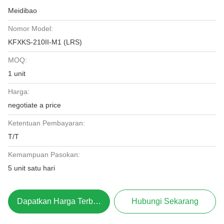
Meidibao
Nomor Model:
KFXKS-210II-M1 (LRS)
MOQ:
1 unit
Harga:
negotiate a price
Ketentuan Pembayaran:
T/T
Kemampuan Pasokan:
5 unit satu hari
Dapatkan Harga Terbaik
Hubungi Sekarang