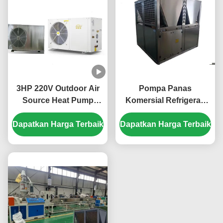
3HP 220V Outdoor Air
Pompa Panas
Source Heat Pump
Komersial Refrigeran
dengan R32 refrigerant
R410A Efisiensi Tinggi
Dapatkan Harga Terbaik
untuk pemanasan dan
Dapatkan Harga Terbaik
dengan Konstruksi
pendinginan yang
Lembaran Logam 304#
efisien