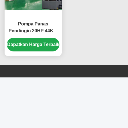
Pompa Panas
Pendingin 20HP 44KW
dengan Copeland Scroll
Dapatkan Harga Terbaik
Compressor untuk
Sistem HVAC yang
hemat energi
Hubungi kami
Foshan Meidebao Intelligent
Electrical Appliances Co., Ltd
E-mail