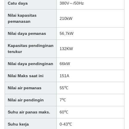
Catu daya
380V～/50Hz
Nilai kapasitas
210kW
pemanasan
Nilai daya pemanas
56,7kW
Kapasitas pendinginan
132KW
terukur
Nilai daya pendinginan
66kW
Nilai Maks saat ini
151A
Nilai air pemanas
55℃
Nilai air pendingin
7℃
Suhu air panas maks.
60℃
Suhu kerja
0-43℃